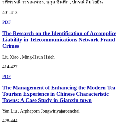
รพิพรรณี วรรณเพชร, นุกูล ชิ้นฟัก , ปกรณ์ ลิ้มโยธิน
401-413
PDF
The Research on the Identification of Accomplice
Liability in Telecommunications Network Fraud
Crimes
Liu Xiao , Ming-Hsun Hsieh
414-427
PDF
The Management of Enhancing the Modern Tea
Tourism Experience in Chinese Characteristic
Towns: A Case Study in Gianxin town
Yan Liu , Arphaporn Jongwiriyajaroenchai
428-444