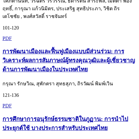
โศภิตานนท์, วรฉัตร วริวรรณ, ธิดารัตน์ สาระพล, เมตตา ฟอง
ฤทธิ์, การุณา แก้วนิมิตร, ประเสริฐ สุทธิประภา, วิชิต ถิร
เดโชชัย , พงศ์สวัสดิ์ ราชจันทร์
101-120
PDF
การพัฒนาเมืองและฟื้นฟูเมืองแบบมีส่วนร่วม: การ
วิเคราะห์ผลการสัมภาษณ์ผู้ทรงคุณวุฒิและผู้เชี่ยวชาญ
ด้านการพัฒนาเมืองในประเทศไทย
กรุณา รักษวิณ, สุพักตรา สุทธสุภา, ถิรวัฒน์ พิมพ์เวิน
121-136
PDF
การศึกษาการอนุรักษ์ธรรมชาติในภูฏาน: การนำไป
ประยุกต์ใช้ บางประการสำหรับประเทศไทย