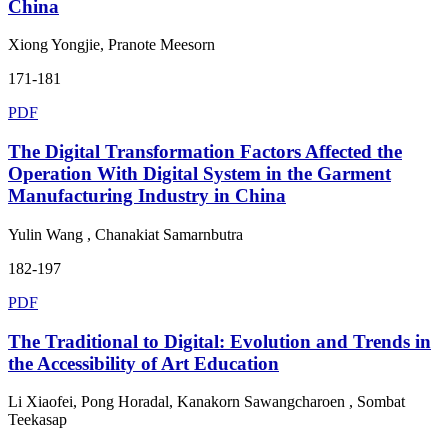
China
Xiong Yongjie, Pranote Meesorn
171-181
PDF
The Digital Transformation Factors Affected the
Operation With Digital System in the Garment
Manufacturing Industry in China
Yulin Wang , Chanakiat Samarnbutra
182-197
PDF
The Traditional to Digital: Evolution and Trends in
the Accessibility of Art Education
Li Xiaofei, Pong Horadal, Kanakorn Sawangcharoen , Sombat
Teekasap