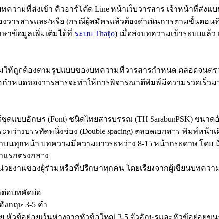
มที่ส่งเข้า คิวอาร์โค้ด Line หน้าเว็บวารสาร เจ้าหน้าที่ส่งแบ
รและ/หรือ (กรณีผู้สมัครแล้วต้องดำเนินการตามขั้นตอนที่ 2.1 แ
าข้อมูลเพิ่มเติมได้ที่
ระบบ Thaijo
) เมื่อส่งบทความเข้าระบบแล้
ูกต้องตามรูปแบบของบทความที่วารสารกําหนด ตลอดจนตรวจสอบค
ําหนดของวารสารจะทําให้การพิจารณาตีพิมพ์มีความรวดเร็วมากย
แบบอักษร (Font) ชนิดไทยสารบรรณ (TH SarabunPSK) ขนาดอัก
ระหว่างบรรทัดหนึ่งช่อง (Double spacing) ตลอดเอกสาร พิมพ์หน
างมุมขวาบนทุกหน้า บทความมีความยาวระหว่าง 8-15 หน้ากระดาษ 
้าแรกตรงกลาง
ของผู้ร่วมหรือที่ปรึกษาทุกคน โดยเรียงจากผู้เขียนบทความ 1 ผู้ร่
่อบทคัดย่อ
ังกฤษ 3-5 คำ
วข้อย่อยเว้นห่างจากหัวข้อใหญ่ 3-5 ตัวอักษรและหัวข้อย่อยขนาดเ