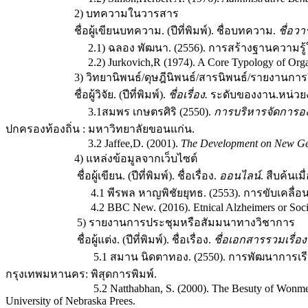
2) บทความในวารสาร
ชื่อผู้เขียนบทความ. (ปีที่พิมพ์). ชื่อบทความ.
ชื่อว
2.1) ฉลอง พัฒนา. (2556). การสร้างฐานความรู้ในก
2.2) Jurkovich,R (1974). A Core Typology of Organiz
3) วิทยานิพนธ์/ดุษฎีนิพนธ์/สารนิพนธ์/รายงานการวิ
ชื่อผู้วิจัย. (ปีที่พิมพ์).
ชื่อเรื่อง
.
ระดับของงาน.หน่วยงา
3.1สมพร เกษตรศิริ (2550).
การบริหารจัดการอง
ปกครองท้องถิ่น : มหาวิทยาลัยขอนแก่น.
3.2 Jaffee,D. (2001).
The Development on New Gen
4) แหล่งข้อมูลจากเว็บไซต์
ชื่อผู้เขียน. (ปีที่พิมพ์). ชื่อเรื่อง.
ออนไลน์
. สืบค้นเมื
4.1 พีรพล หาญพิชัยยุทธ. (2553). การขับเคลื่อนเ
4.2 BBC New. (2016). Etnical Alzheimers or Social A
5) รายงานการประชุมหรือสัมมนาทางวิชาการ
ชื่อผู้แต่ง. (ปีที่พิมพ์). ชื่อเรื่อง.
ชื่อเอกสารรวมเรื่
5.1 สมาน นิดตาทอง. (2550). การพัฒนาการเรียนรู้
กรุงเทพมหานคร: พิสุดการพิมพ์.
5.2 Natthabhan, S. (2000). The Besuty of Wonmen in 
University of Nebraska Prees.