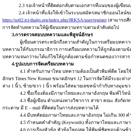
2.3 รอเจ้าหน้าที่ติดต่อกลับตามเอกสารที่แนบของผู้เขียนบทควา
2.4 เจ้าหน้าที่แจ้งให้เข้าในระบบสมัครสมาชิกออนไลน์ของวารสา
https://so02.tci-thaijo.org/index.php/JRKSA/user/register
(สามารถศึกษ
การจัดทำบทความให้ผู้เขียนบทความทราบตามลำดับต่อไป
3.การตรวจสอบบทความและพิสูจน์อักษร
ผู้เขียนควรตระหนักถึงความสําคัญในการเตรียมบทความให้ถ
บทความให้กับบรรณาธิการ การเตรียมบทความให้ถูกต้องตามข้อก
บทความจนกว่าจะได้แก้ไขให้ถูกต้องตามข้อกําหนดของวารสาร
4.รูปแบบการจัดเตรียมบทความ
4.1 สำหรับภาษาไทย บทความต้องเป็นตัวพิมพ์ดีด โดยใช้ชุด
อักษร Times New Roman ขนาดอักษร 12 ในการจัดให้มีระยะห่าง
ล่าง 1 นิ้ว, ซ้าย/ขวา 1 นิ้ว พร้อมใส่หมายเลขหน้ากํากับท
4.2 ชื่อเรื่องต้องมีภาษาไทยและภาษาอังกฤษ พิมพ์ไว้หน
4.3 ชื่อผู้เขียน ตําแหน่งทางวิชาการ สาขา คณะ สังกัด/หน่วยงาน
กระดาษ มี E – mail ที่ติดต่อในการส่งบทความได้
4.4 มีบทคัดย่อภาษาไทยและภาษาอังกฤษ ไม่เกิน 300 คําต
4.5 กําหนดคําสําคัญ (Keywords) ทั้งภาษาไทยและภาษาอ
4.6 การเรียงหัวข้อ หัวข้อใหญ่สุด ให้พิมพ์ชิดขอบด้านซ้าย หั