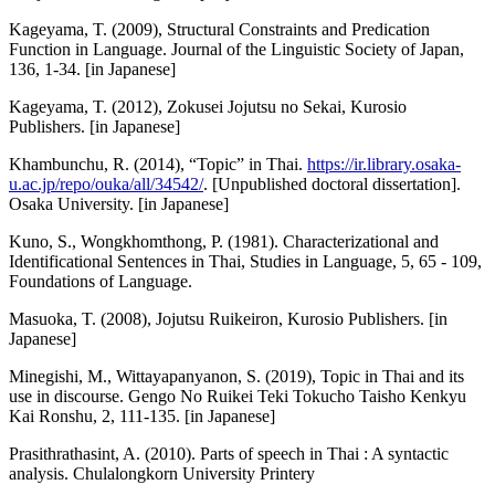
Kageyama, T. (2009), Structural Constraints and Predication
Function in Language. Journal of the Linguistic Society of Japan,
136, 1-34. [in Japanese]
Kageyama, T. (2012), Zokusei Jojutsu no Sekai, Kurosio
Publishers. [in Japanese]
Khambunchu, R. (2014), “Topic” in Thai.
https://ir.library.osaka-
u.ac.jp/repo/ouka/all/34542/
. [Unpublished doctoral dissertation].
Osaka University. [in Japanese]
Kuno, S., Wongkhomthong, P. (1981). Characterizational and
Identificational Sentences in Thai, Studies in Language, 5, 65 - 109,
Foundations of Language.
Masuoka, T. (2008), Jojutsu Ruikeiron, Kurosio Publishers. [in
Japanese]
Minegishi, M., Wittayapanyanon, S. (2019), Topic in Thai and its
use in discourse. Gengo No Ruikei Teki Tokucho Taisho Kenkyu
Kai Ronshu, 2, 111-135. [in Japanese]
Prasithrathasint, A. (2010). Parts of speech in Thai : A syntactic
analysis. Chulalongkorn University Printery