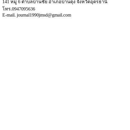
141 หมู่ 6 ตำบลบ้านชัย อำเภอบ้านดุง จังหวัดอุดรธานี
โทร.0947095636
E-mail. journal1990jmsd@gmail.com