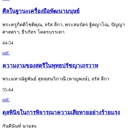
ศีลในฐานะเครื่องมือพัฒนามนุษย์
พระครูกิตติโชติคุณ, จรัส ลีกา, พระสมบัตร ฐิตญาโณ, ปัญญา
ศาสตรา, ธีรภัทร โคตรบรรเทา
44-54
pdf.
ความงามของสตรีในพุทธปรัชญาเถรวาท
พระมหาณัฐพันธ์ สุทสฺสนวิภาณี (หาญพงษ์), จรัส ลีกา
55-64
pdf.
ดุลพินิจในการพิจารณาความเสียหายอย่างร้ายแรง
กันตินันท์ นามตะ