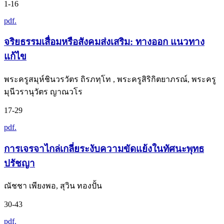
1-16
pdf.
จริยธรรมเสื่อมหรือสังคมส่งเสริม: ทางออก แนวทาง
แก้ไข
พระครูสมุห์ชินวรวัตร ถิรภทฺโท , พระครูสิริกิตยาภรณ์, พระครู
มุนีวรานุวัตร ญาณวโร
17-29
pdf.
การเจรจาไกล่เกลี่ยระงับความขัดแย้งในทัศนะพุทธ
ปรัชญา
ณัชชา เพียงพอ, สุวิน ทองปั้น
30-43
pdf.