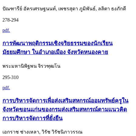
ปัณฑารีย์ อัครเศรษฐนนท์, เพชรสุดา ภูมิพันธ์, ลลิตา ธงภักดี
278-294
pdf.
การพัฒนาพฤติกรรมเชิงจริยธรรมของนักเรียน
มัธยมศึกษา ในอำเภอเมือง จังหวัดหนองคาย
พระมหานิพิฐพน จิรวฑฺฒโน
295-310
pdf.
การบริหารจัดการเพื่อส่งเสริมสหกรณ์ออมทรัพย์ครูใน
จังหวัดขอนแก่นของกรมส่งเสริมสหกรณ์ตามแนวคิด
การบริหารจัดการที่ยั่งยืน
เอกราช ช่างเหลา, วิรัช วิรัชนิภาวรรณ