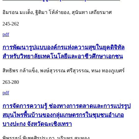
อิมรอน มะเด็ง, ฐิติมา โห้ลำยอง, สุนันทา เสถียรมาศ
245-262
pdf
การพัฒนารูปแบบองค์กรแห่งความสุขในยุคดิจิทัล
สำหรับวิทยาลัยเทคโนโลยีและอาชีวศึกษาเอกชน
สิทธิพร กล้าแข็ง, พงษ์สุวรรณ ศรีสุวรรณ, ทนง ทองภูเบศร์
263-280
pdf
การจัดการความรู้ ช่องทางการตลาดและการแปรรูป
สมุนไพรพื้นบ้านของกลุ่มเกษตรกรในชุมชนอำเภอ
บางปะกง จังหวัดฉะเชิงเทรา
พิพรรธน์ พิเชฐศิรประภา, นรินทร สมทอง