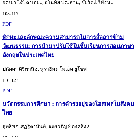
จรรยา โต๊ะตาเหยะ, อโนทัย ประสาน, ชัยรัตน์ ริพัธนะ
108-115
PDF
ทักษะและลักษณะความสามารถในการสื่อสารข้าม
วัฒนธรรม: การนำมาปรับใช้ในชั้นเรียนการสอนภาษา
อังกฤษในประเทศไทย
ปนัดดา ศิริพานิช, นูราฮิมะ โมเอ็ด ยูโซฟ
116-127
PDF
นวัตกรรมการศึกษา : การดำรงอยู่ของโฮสเทลในสังคม
ไทย
สุทธิพร เสฏฐิตานันท์, ฉัตรวรัญช์ องคสิงห