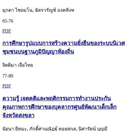
มุกดา ไชยมโน, ฉัตรวรัญช์ องคสิงห
65-76
PDF
การศึกษารูปแบบการสร้างความยั่งยืนของระบบนิเวศ
ชุมชนบนฐานภูมิปัญญาท้องถิ่น
จิตติมา เจือไทย
77-89
PDF
ความรู้ เจตคติและพฤติกรรมการทำงานประกัน
คุณภาพการศึกษาของบุคลากรศูนย์พัฒนาเด็กเล็ก
จังหวัดสงขลา
นัยนา ยีหมะ, ภักดิ์ศานณัฎฐ์ หอยสกุล, นิศารัตน์ บุญมี