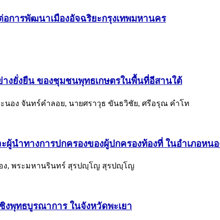
่อการพัฒนาเมืองอัจฉริยะกรุงเทพมหานคร
างยั่งยืน ของชุมชนพุทธเกษตรในพื้นที่อีสานใต้
นอง จันทร์คำลอย, นายศราวุธ ขันธวิชัย, ศรีอรุณ คำโท
ะผู้นำทางการปกครองของผู้ปกครองท้องที่ ในอำเภอหนองบ
ือง, พระมหานรินทร์ สุรปญฺโญ สุรปญฺโญ
ชิงพุทธบูรณาการ ในจังหวัดพะเยา