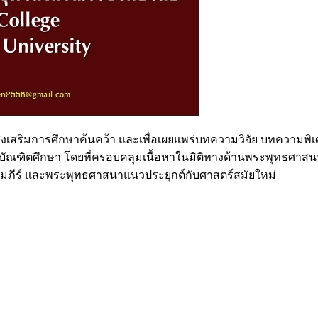
่อส่งเสริมการศึกษาค้นคว้า และเพื่อเผยแพร่บทความวิจัย บทควา
ับบัณฑิตศึกษา โดยที่ครอบคลุมเนื้อหาในมิติทางด้านพระพุทธศาส
ภีร์ และพระพุทธศาสนาแนวประยุกต์กับศาสตร์สมัยใหม่