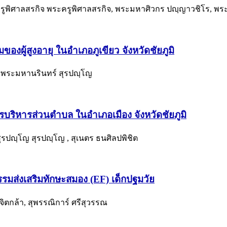
รูพิศาลสรกิจ พระครูพิศาลสรกิจ, พระมหาศิวกร ปญฺญาวชิโร, พร
ผู้สูงอายุ ในอำเภอภูเขียว จังหวัดชัยภูมิ
ง, พระมหานรินทร์ สุรปญฺโญ
รบริหารส่วนตำบล ในอำเภอเมือง จังหวัดชัยภูมิ
รปญฺโญ สุรปญฺโญ , สุเนตร ธนศิลปพิชิต
รมส่งเสริมทักษะสมอง (EF) เด็กปฐมวัย
 จิตกล้า, สุพรรณิการ์ ศรีสุวรรณ