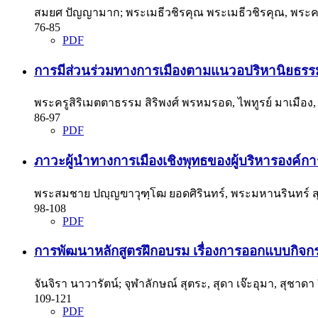
สมยศ ปัญญามาก; พระเมธีวชิรคุณ พระเมธีวชิรคุณ, พระค
76-85
PDF
การมีส่วนร่วมทางการเมืองตามแนวอปริหานิยธรรมของ
พระครูสิริเมตตาธรรม สิริพงศ์ พรหมรอด, ไพทูรย์ มาเมือ
86-97
PDF
ภาวะผู้นำทางการเมืองเชิงพุทธของผู้บริหารองค์กา
พระสมชาย ปญฺญฃาวุฑฺโฒ ยอดศิรินทร์, พระมหานรินทร์ สุ
98-108
PDF
การพัฒนาหลักสูตรฝึกอบรม เรื่องการออกแบบกิจกร
จันจิรา นาวารัตน์; จุฬาลักษณ์ สุตระ, สุดา เจ๊ะอุมา, สุชาดา
109-121
PDF