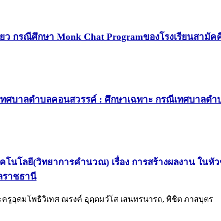
ที่ยว กรณีศึกษา Monk Chat Programของโรงเรียนสามัคคี
ขตเทศบาลตำบลคอนสวรรค์ : ศึกษาเฉพาะ กรณีเทศบาลตำบ
นโลยี(วิทยาการคำนวณ) เรื่อง การสร้างผลงาน ในหัวข้
บลราชธานี
ะครูอุดมโพธิวิเทศ ณรงค์ อุตฺตมวํโส เสนทรนารถ, พิชิต ภาสบุตร