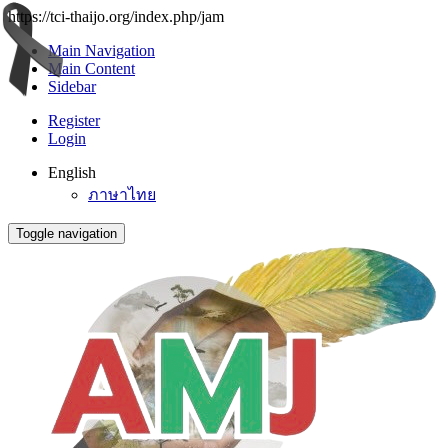
https://tci-thaijo.org/index.php/jam
Main Navigation
Main Content
Sidebar
Register
Login
English
ภาษาไทย
Toggle navigation