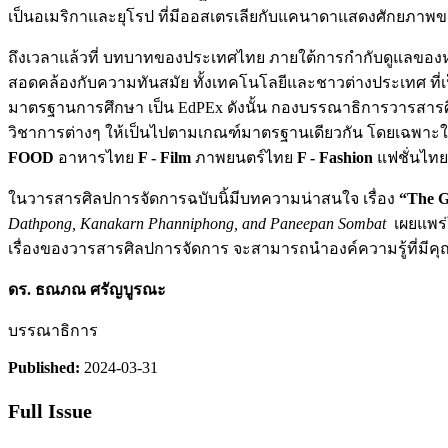
เป็นอเมริกาและยุโรป ที่มีออสเตรเลียกับแคนาดาแสดงศักยภาพข
ถึงเวลาแล้วที่ บทบาทของประเทศไทย ภายใต้การกำกับดูแลของ
สอดคล้องกับความทันสมัย ทั้งเทคโนโลยีและชาวต่างประเทศ ที่เป็น
มาตรฐานการศึกษา เป็น EdPEx ดังนั้น กองบรรณาธิการวารสาร
วิชาการต่างๆ ให้เป็นไปตามเกณฑ์มาตรฐานเดียวกัน โดยเฉพาะในป
FOOD
อาหารไทย
F - Film
ภาพยนตร์ไทย
F - Fashion
แฟชั่นไท
ในวารสารศิลปการจัดการฉบับนิ้มีบทความน่าสนใจ เรื่อง
“The Gu
Dathpong, Kanakarn Phanniphong, and Paneepan Sombat
เผยแพร่
เรื่องของวารสารศิลปการจัดการ จะสามารถนำองค์ความรู้ที่มีค
ดร. ธณภณ ศรัญบูรณะ
บรรณาธิการ
Published:
2024-03-31
Full Issue