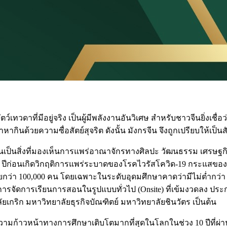
ตว์เทวดาที่มีอยู่จริง เป็นผู้มีพลังงานอันวิเศษ สำหรับชาวจีนยิ่งเ
หากินด้วยความซื่อสัตย์สุจริต ดังนั้น มังกรจีน จึงถูกเปรียบให้เป
ป็นสิ่งที่มองเห็นการแพร่อาณาจักรทางศิลปะ วัฒนธรรม เศรษฐกิจ
 5 ปีก่อนเกิดวิกฤติการแพร่ระบาดของโรคไวรัสโควิด-19 กระแสข
ยกว่า 100,000 คน โดยเฉพาะในระดับอุดมศึกษาคาดว่ามีไม่ต่ำกว่า
ารจัดการเรียนการสอนในรูปแบบทั่วไป (Onsite) ที่เข้มงวดลง ปร
ัยเกริก มหาวิทยาลัยธุรกิจบัณฑิตย์ มหาวิทยาลัยชินวัตร เป็นต้น
วหน้าทางการศึกษาเติบโตมากที่สุดในโลกในช่วง 10 ปีที่ผ่านมา