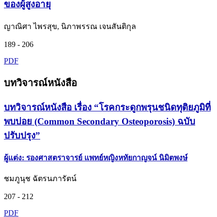
ของผู้สูงอายุ
ญาณิศา ไพรสุข, นิภาพรรณ เจนสันติกุล
189 - 206
PDF
บทวิจารณ์หนังสือ
บทวิจารณ์หนังสือ เรื่อง “โรคกระดูกพรุนชนิดทุติยภูมิที่
พบบ่อย (Common Secondary Osteoporosis) ฉบับ
ปรับปรุง”
ผู้แต่ง: รองศาสตราจารย์ แพทย์หญิงหทัยกาญจน์ นิมิตพงษ์
ชมภูนุช ฉัตรนภารัตน์
207 - 212
PDF