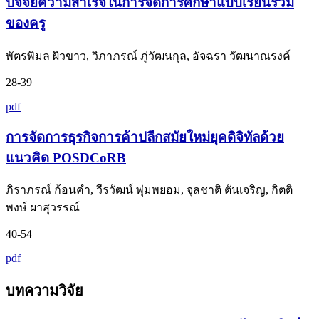
ปัจจัยความสำเร็จในการจัดการศึกษาแบบเรียนร่วม
ของครู
พัตรพิมล ผิวขาว, วิภาภรณ์ ภู่วัฒนกุล, อัจฉรา วัฒนาณรงค์
28-39
pdf
การจัดการธุรกิจการค้าปลีกสมัยใหม่ยุคดิจิทัลด้วย
แนวคิด POSDCoRB
ภิราภรณ์ ก้อนคำ, วีรวัฒน์ พุ่มพยอม, จุลชาติ ตันเจริญ, กิตติ
พงษ์ ผาสุวรรณ์
40-54
pdf
บทความวิจัย