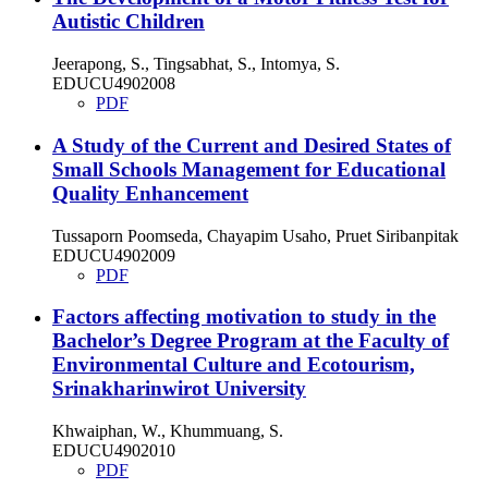
Autistic Children
Jeerapong, S., Tingsabhat, S., Intomya, S.
EDUCU4902008
PDF
A Study of the Current and Desired States of
Small Schools Management for Educational
Quality Enhancement
Tussaporn Poomseda, Chayapim Usaho, Pruet Siribanpitak
EDUCU4902009
PDF
Factors affecting motivation to study in the
Bachelor’s Degree Program at the Faculty of
Environmental Culture and Ecotourism,
Srinakharinwirot University
Khwaiphan, W., Khummuang, S.
EDUCU4902010
PDF