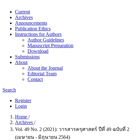
Current
Archives
Announcements
Publication Ethics
Instructions for Authors
Author Guidelines
Manuscript Preparation
Download
Submissions
About
About the Journal
Editorial Team
Contact
Search
Register
Login
Home
/
Archives
/
Vol. 49 No. 2 (2021): วารสารครุศาสตร์ ปีที่ 49 ฉบับที่ 2
(เมษายน - มิถุนายน 2564)