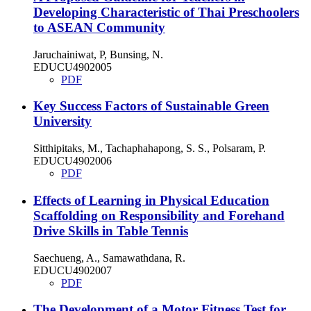
Developing Characteristic of Thai Preschoolers
to ASEAN Community
Jaruchainiwat, P, Bunsing, N.
EDUCU4902005
PDF
Key Success Factors of Sustainable Green
University
Sitthipitaks, M., Tachaphahapong, S. S., Polsaram, P.
EDUCU4902006
PDF
Effects of Learning in Physical Education
Scaffolding on Responsibility and Forehand
Drive Skills in Table Tennis
Saechueng, A., Samawathdana, R.
EDUCU4902007
PDF
The Development of a Motor Fitness Test for