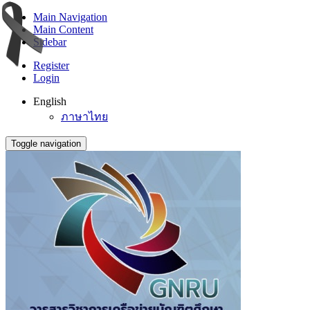
Main Navigation
Main Content
Sidebar
Register
Login
English
ภาษาไทย
Toggle navigation