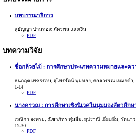
บทบรรณาธิการ
สุธัญญา ปานทอง; ภัครพล แสงเงิน
PDF
บทความวิจัย
ชื่อกล้วยไม้ : การศึกษาประเภทความหมายและควา
ธนกฤต เพชรรอบ, สุไพรรัตน์ พุ่มทอง, ศกลวรรณ เหมยคำ, ส
1-14
PDF
นางครวญ : การศึกษาเชิงนิเวศในมุมมองสัตวศึกษ
เวณิกา ยงพรม, ณิชาภัทร พุ่มอิ่ม, สุปราณี เอี่ยมอิ่ม, รัตนา
15-30
PDF