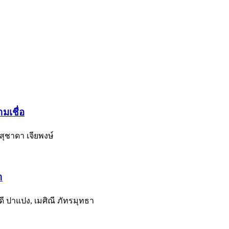
มเชื่อ
ุชาดา เจียพงษ์
า
วดี ปาแปง, เมศิณี ภัทรมุทธา