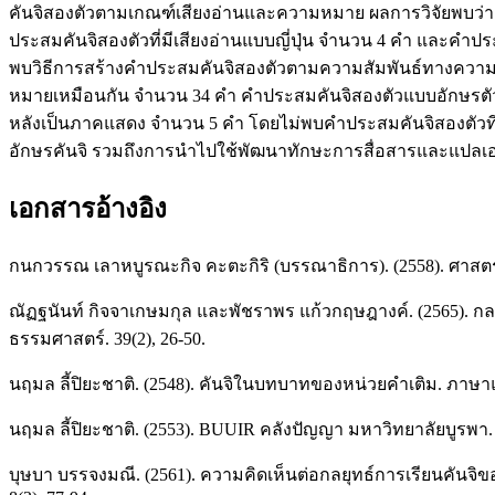
คันจิสองตัวตามเกณฑ์เสียงอ่านและความหมาย ผลการวิจัยพบว่า 1
ประสมคันจิสองตัวที่มีเสียงอ่านแบบญี่ปุ่น จำนวน 4 คำ และคำประ
พบวิธีการสร้างคำประสมคันจิสองตัวตามความสัมพันธ์ทางความห
หมายเหมือนกัน จำนวน 34 คำ คำประสมคันจิสองตัวแบบอักษรตัว
หลังเป็นภาคแสดง จำนวน 5 คำ โดยไม่พบคำประสมคันจิสองตัวที
อักษรคันจิ รวมถึงการนำไปใช้พัฒนาทักษะการสื่อสารและแปลเอกสา
เอกสารอ้างอิง
กนกวรรณ เลาหบูรณะกิจ คะตะกิริ (บรรณาธิการ). (2558). ศาสตร์ภา
ณัฏฐนันท์ กิจจาเกษมกุล และพัชราพร แก้วกฤษฎางค์. (2565). กลย
ธรรมศาสตร์. 39(2), 26-50.
นฤมล ลี้ปิยะชาติ. (2548). คันจิในบทบาทของหน่วยคำเติม. ภาษา
นฤมล ลี้ปิยะชาติ. (2553). BUUIR คลังปัญญา มหาวิทยาลัยบูรพา
บุษบา บรรจงมณี. (2561). ความคิดเห็นต่อกลยุทธ์การเรียนคันจิขอ