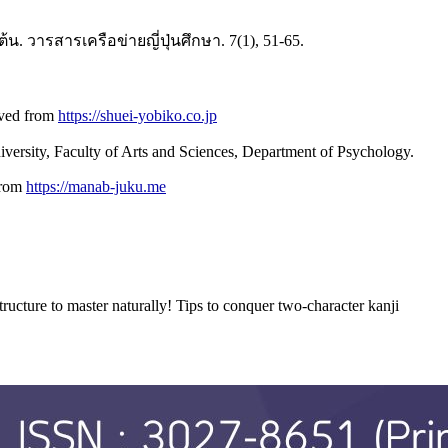
 วารสารเครือข่ายญี่ปุ่นศึกษา. 7(1), 51-65.
eved from
https://shuei-yobiko.co.jp
ersity, Faculty of Arts and Sciences, Department of Psychology.
from
https://manab-juku.me
naturally! Tips to conquer two-character kanji