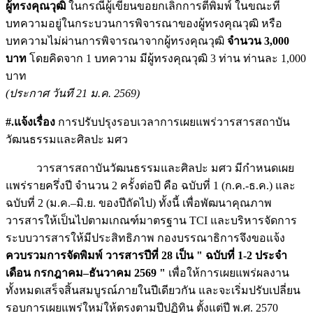
ผู้ทรงคุณวุฒิ
ในกรณีผู้เขียนขอยกเลิกการตีพิมพ์ ในขณะที่
บทความอยู่ในกระบวนการพิจารณาของผู้ทรงคุณวุฒิ หรือ
บทความไม่ผ่านการพิจารณาจากผู้ทรงคุณวุฒิ
จำนวน
3,000
บาท
โดยคิดจาก 1 บทความ มีผู้ทรงคุณวุฒิ 3 ท่าน ท่านละ 1,000
บาท
(ประกาศ วันที 21 ม.ค. 2569)
#.แจ้งเรื่อง
การปรับปรุงรอบเวลาการเผยแพร่วารสารสถาบัน
วัฒนธรรมและศิลปะ มศว
วารสารสถาบันวัฒนธรรมและศิลปะ มศว มีกำหนดเผย
แพร่รายครึ่งปี จำนวน 2 ครั้งต่อปี คือ ฉบับที่ 1 (ก.ค.-ธ.ค.) และ
ฉบับที่ 2 (ม.ค.–มิ.ย. ของปีถัดไป) ทั้งนี้ เพื่อพัฒนาคุณภาพ
วารสารให้เป็นไปตามเกณฑ์มาตรฐาน TCI และบริหารจัดการ
ระบบวารสารให้มีประสิทธิภาพ กองบรรณาธิการจึงขอแจ้ง
ควบรวมการจัดพิมพ์ วารสารปีที่ 28 เป็น " ฉบับที่ 1-2 ประจำ
เดือน กรกฎาคม–ธันวาคม 2569 "
เพื่อให้การเผยแพร่ผลงาน
ทั้งหมดเสร็จสิ้นสมบูรณ์ภายในปีเดียวกัน และจะเริ่มปรับเปลี่ยน
รอบการเผยแพร่ใหม่ให้ตรงตามปีปฏิทิน ตั้งแต่ปี พ.ศ. 2570