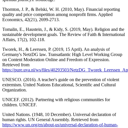
Thornton, J. P., & Belski, W. H. (2010, May). Financial reporting
quality and price competition among nonprofit firms. Applied
Economics, 42(21), 2699-2713.
Tomalin, E., Haustein, J., & Kidy, S. (2019, May). Religion and the
sustainable development goals. The Review of Faith & International
Affairs, 17(2), 102-118.
Tworek, H., & Leerssen, P. (2019, 15 April). An analysis of
Germany's NetzDG law. Transatlantic High Level Working Group
on Content Moderation Online and Freedom of Expression.
Retrieved from
https://pure.uva.nl/ws/files/40293503/NetzDG_Tworek_Leerssen_Ap
UNESCO. (2016). A teacher's guide on the prevention of violent
extremism. United Nations Educational, Scientific and Cultural
Organization.
UNICEF. (2012). Partnering with religious communities for
children. UNICEF.
United Nations. (1948, 10 December). Universal declaration of
human rights. UN General Assembly. Retrieved from
https://www.un.org/en/about-us/universal-declaration-of-human-