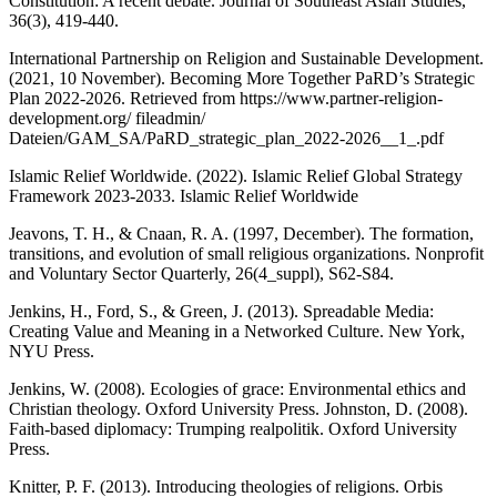
Constitution: A recent debate. Journal of Southeast Asian Studies,
36(3), 419-440.
International Partnership on Religion and Sustainable Development.
(2021, 10 November). Becoming More Together PaRD’s Strategic
Plan 2022-2026. Retrieved from
https://www.partner-religion-
development.org/ fileadmin/
Dateien/GAM_SA/PaRD_strategic_plan_2022-2026__1_.pdf
Islamic Relief Worldwide. (2022). Islamic Relief Global Strategy
Framework 2023-2033. Islamic Relief Worldwide
Jeavons, T. H., & Cnaan, R. A. (1997, December). The formation,
transitions, and evolution of small religious organizations. Nonprofit
and Voluntary Sector Quarterly, 26(4_suppl), S62-S84.
Jenkins, H., Ford, S., & Green, J. (2013). Spreadable Media:
Creating Value and Meaning in a Networked Culture. New York,
NYU Press.
Jenkins, W. (2008). Ecologies of grace: Environmental ethics and
Christian theology. Oxford University Press. Johnston, D. (2008).
Faith-based diplomacy: Trumping realpolitik. Oxford University
Press.
Knitter, P. F. (2013). Introducing theologies of religions. Orbis