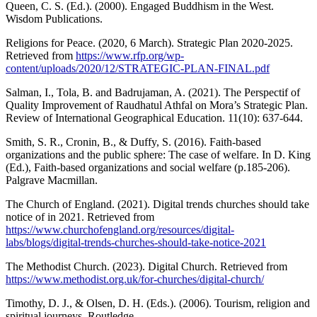
Queen, C. S. (Ed.). (2000). Engaged Buddhism in the West.
Wisdom Publications.
Religions for Peace. (2020, 6 March). Strategic Plan 2020-2025.
Retrieved from
https://www.rfp.org/wp-
content/uploads/2020/12/STRATEGIC-PLAN-FINAL.pdf
Salman, I., Tola, B. and Badrujaman, A. (2021). The Perspectif of
Quality Improvement of Raudhatul Athfal on Mora’s Strategic Plan.
Review of International Geographical Education. 11(10): 637-644.
Smith, S. R., Cronin, B., & Duffy, S. (2016). Faith-based
organizations and the public sphere: The case of welfare. In D. King
(Ed.), Faith-based organizations and social welfare (p.185-206).
Palgrave Macmillan.
The Church of England. (2021). Digital trends churches should take
notice of in 2021. Retrieved from
https://www.churchofengland.org/resources/digital-
labs/blogs/digital-trends-churches-should-take-notice-2021
The Methodist Church. (2023). Digital Church. Retrieved from
https://www.methodist.org.uk/for-churches/digital-church/
Timothy, D. J., & Olsen, D. H. (Eds.). (2006). Tourism, religion and
spiritual journeys. Routledge.