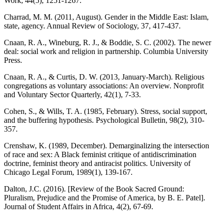
Work, 44(5), 1251-1267.
Charrad, M. M. (2011, August). Gender in the Middle East: Islam,
state, agency. Annual Review of Sociology, 37, 417-437.
Cnaan, R. A., Wineburg, R. J., & Boddie, S. C. (2002). The newer
deal: social work and religion in partnership. Columbia University
Press.
Cnaan, R. A., & Curtis, D. W. (2013, January-March). Religious
congregations as voluntary associations: An overview. Nonprofit
and Voluntary Sector Quarterly, 42(1), 7-33.
Cohen, S., & Wills, T. A. (1985, February). Stress, social support,
and the buffering hypothesis. Psychological Bulletin, 98(2), 310-
357.
Crenshaw, K. (1989, December). Demarginalizing the intersection
of race and sex: A Black feminist critique of antidiscrimination
doctrine, feminist theory and antiracist politics. University of
Chicago Legal Forum, 1989(1), 139-167.
Dalton, J.C. (2016). [Review of the Book Sacred Ground:
Pluralism, Prejudice and the Promise of America, by B. E. Patel].
Journal of Student Affairs in Africa, 4(2), 67-69.