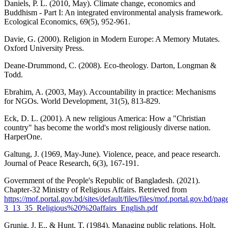
Daniels, P. L. (2010, May). Climate change, economics and
Buddhism - Part I: An integrated environmental analysis framework.
Ecological Economics, 69(5), 952-961.
Davie, G. (2000). Religion in Modern Europe: A Memory Mutates.
Oxford University Press.
Deane-Drummond, C. (2008). Eco-theology. Darton, Longman &
Todd.
Ebrahim, A. (2003, May). Accountability in practice: Mechanisms
for NGOs. World Development, 31(5), 813-829.
Eck, D. L. (2001). A new religious America: How a "Christian
country" has become the world's most religiously diverse nation.
HarperOne.
Galtung, J. (1969, May-June). Violence, peace, and peace research.
Journal of Peace Research, 6(3), 167-191.
Government of the People's Republic of Bangladesh. (2021).
Chapter-32 Ministry of Religious Affairs. Retrieved from
https://mof.portal.gov.bd/sites/default/files/files/mof.portal.gov.b
3_13_35_Religious%20%20affairs_English.pdf
Grunig, J. E., & Hunt, T. (1984). Managing public relations. Holt,