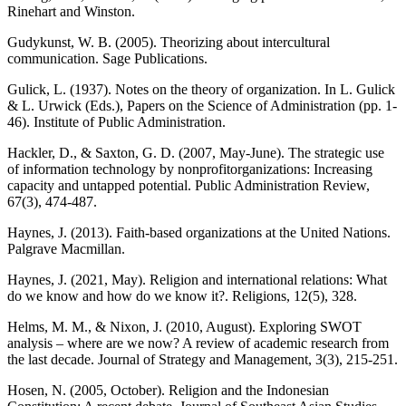
Rinehart and Winston.
Gudykunst, W. B. (2005). Theorizing about intercultural
communication. Sage Publications.
Gulick, L. (1937). Notes on the theory of organization. In L. Gulick
& L. Urwick (Eds.), Papers on the Science of Administration (pp. 1-
46). Institute of Public Administration.
Hackler, D., & Saxton, G. D. (2007, May-June). The strategic use
of information technology by nonprofitorganizations: Increasing
capacity and untapped potential. Public Administration Review,
67(3), 474-487.
Haynes, J. (2013). Faith-based organizations at the United Nations.
Palgrave Macmillan.
Haynes, J. (2021, May). Religion and international relations: What
do we know and how do we know it?. Religions, 12(5), 328.
Helms, M. M., & Nixon, J. (2010, August). Exploring SWOT
analysis – where are we now? A review of academic research from
the last decade. Journal of Strategy and Management, 3(3), 215-251.
Hosen, N. (2005, October). Religion and the Indonesian