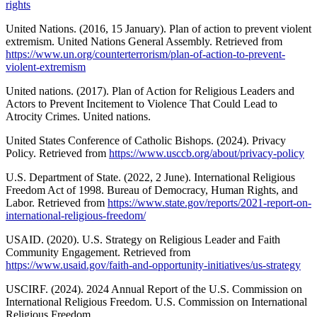
rights
United Nations. (2016, 15 January). Plan of action to prevent violent
extremism. United Nations General Assembly. Retrieved from
https://www.un.org/counterterrorism/plan-of-action-to-prevent-
violent-extremism
United nations. (2017). Plan of Action for Religious Leaders and
Actors to Prevent Incitement to Violence That Could Lead to
Atrocity Crimes. United nations.
United States Conference of Catholic Bishops. (2024). Privacy
Policy. Retrieved from
https://www.usccb.org/about/privacy-policy
U.S. Department of State. (2022, 2 June). International Religious
Freedom Act of 1998. Bureau of Democracy, Human Rights, and
Labor. Retrieved from
https://www.state.gov/reports/2021-report-on-
international-religious-freedom/
USAID. (2020). U.S. Strategy on Religious Leader and Faith
Community Engagement. Retrieved from
https://www.usaid.gov/faith-and-opportunity-initiatives/us-strategy
USCIRF. (2024). 2024 Annual Report of the U.S. Commission on
International Religious Freedom. U.S. Commission on International
Religious Freedom.