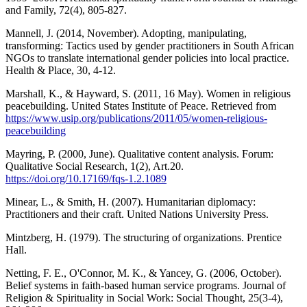
and Family, 72(4), 805-827.
Mannell, J. (2014, November). Adopting, manipulating,
transforming: Tactics used by gender practitioners in South African
NGOs to translate international gender policies into local practice.
Health & Place, 30, 4-12.
Marshall, K., & Hayward, S. (2011, 16 May). Women in religious
peacebuilding. United States Institute of Peace. Retrieved from
https://www.usip.org/publications/2011/05/women-religious-
peacebuilding
Mayring, P. (2000, June). Qualitative content analysis. Forum:
Qualitative Social Research, 1(2), Art.20.
https://doi.org/10.17169/fqs-1.2.1089
Minear, L., & Smith, H. (2007). Humanitarian diplomacy:
Practitioners and their craft. United Nations University Press.
Mintzberg, H. (1979). The structuring of organizations. Prentice
Hall.
Netting, F. E., O'Connor, M. K., & Yancey, G. (2006, October).
Belief systems in faith-based human service programs. Journal of
Religion & Spirituality in Social Work: Social Thought, 25(3-4),