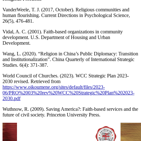
VanderWeele, T. J. (2017, October). Religious communities and
human flourishing. Current Directions in Psychological Science,
26(5), 476-481.
Vidal, A. C. (2001). Faith-based organizations in community
development. U.S. Department of Housing and Urban
Development.
Wang, L. (2020). “Religion in China’s Public Diplomacy: Transition
and Institutionalization”. China Quarterly of International Strategic
Studies. 6(4): 371-387.
World Council of Churches. (2023). WCC Strategic Plan 2023-
2030 revised. Retrieved from
https://www.oikoumene.org/sites/default/files/2023-
06/PRO%2003%20rev%20WCC%20Strategic%20Plan%202023-
2030.pdf
Wuthnow, R. (2009). Saving America?: Faith-based services and the
future of civil society. Princeton University Press.