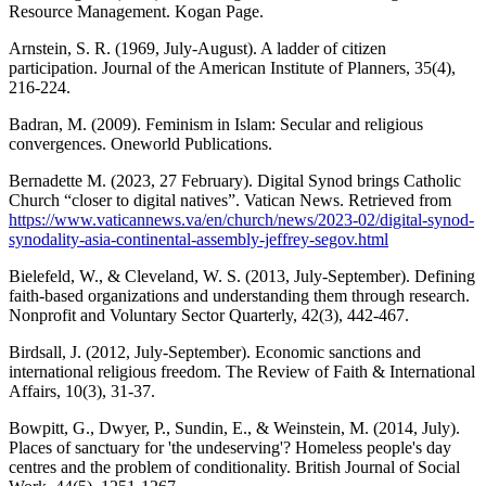
Resource Management. Kogan Page.
Arnstein, S. R. (1969, July-August). A ladder of citizen
participation. Journal of the American Institute of Planners, 35(4),
216-224.
Badran, M. (2009). Feminism in Islam: Secular and religious
convergences. Oneworld Publications.
Bernadette M. (2023, 27 February). Digital Synod brings Catholic
Church “closer to digital natives”. Vatican News. Retrieved from
https://www.vaticannews.va/en/church/news/2023-02/digital-synod-
synodality-asia-continental-assembly-jeffrey-segov.html
Bielefeld, W., & Cleveland, W. S. (2013, July-September). Defining
faith-based organizations and understanding them through research.
Nonprofit and Voluntary Sector Quarterly, 42(3), 442-467.
Birdsall, J. (2012, July-September). Economic sanctions and
international religious freedom. The Review of Faith & International
Affairs, 10(3), 31-37.
Bowpitt, G., Dwyer, P., Sundin, E., & Weinstein, M. (2014, July).
Places of sanctuary for 'the undeserving'? Homeless people's day
centres and the problem of conditionality. British Journal of Social