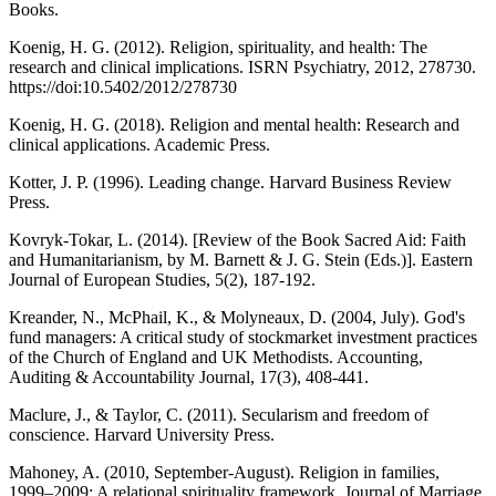
Books.
Koenig, H. G. (2012). Religion, spirituality, and health: The
research and clinical implications. ISRN Psychiatry, 2012, 278730.
https://doi:10.5402/2012/278730
Koenig, H. G. (2018). Religion and mental health: Research and
clinical applications. Academic Press.
Kotter, J. P. (1996). Leading change. Harvard Business Review
Press.
Kovryk-Tokar, L. (2014). [Review of the Book Sacred Aid: Faith
and Humanitarianism, by M. Barnett & J. G. Stein (Eds.)]. Eastern
Journal of European Studies, 5(2), 187-192.
Kreander, N., McPhail, K., & Molyneaux, D. (2004, July). God's
fund managers: A critical study of stockmarket investment practices
of the Church of England and UK Methodists. Accounting,
Auditing & Accountability Journal, 17(3), 408-441.
Maclure, J., & Taylor, C. (2011). Secularism and freedom of
conscience. Harvard University Press.
Mahoney, A. (2010, September-August). Religion in families,
1999–2009: A relational spirituality framework. Journal of Marriage