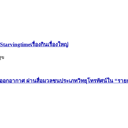
rvingtimeเรื่องกินเรื่องใหญ่
สุข
ออกอากาศ ผ่านสื่อมวลชนประเภทวิทยุโทรทัศน์ใน “รา