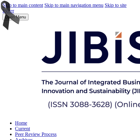
Skip to main content
Skip to main navigation menu
Skip to site
footer
Open Menu
Home
Current
Peer Review Process
Archives