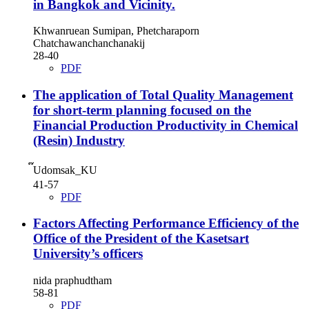
in Bangkok and Vicinity.
Khwanruean Sumipan, Phetcharaporn
Chatchawanchanchanakij
28-40
PDF
The application of Total Quality Management
for short-term planning focused on the
Financial Production Productivity in Chemical
(Resin) Industry
๊Udomsak_KU
41-57
PDF
Factors Affecting Performance Efficiency of the
Office of the President of the Kasetsart
University’s officers
nida praphudtham
58-81
PDF