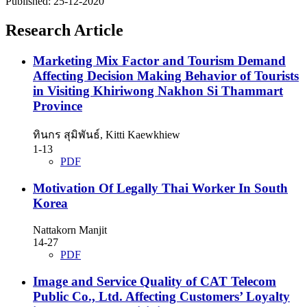
Published:
25-12-2020
Research Article
Marketing Mix Factor and Tourism Demand
Affecting Decision Making Behavior of Tourists
in Visiting Khiriwong Nakhon Si Thammart
Province
ทินกร สุมิพันธ์, Kitti Kaewkhiew
1-13
PDF
Motivation Of Legally Thai Worker In South
Korea
Nattakorn Manjit
14-27
PDF
Image and Service Quality of CAT Telecom
Public Co., Ltd. Affecting Customers’ Loyalty