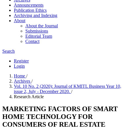
Announcements
Publication Ethics
Archiving and Indexing
About
About the Journal
Submissions
Editorial Team
Contact
Search
Register
Login
Home
/
Archives
/
Vol. 10 No. 2 (2020): Journal of KMITL Business Year 10,
issue 2, July - December 2020.
/
Research Article
MARKETING FACTORS OF SMART
HOME TECHNOLOGY FOR
CONSUMERS OF REAL ESTATE