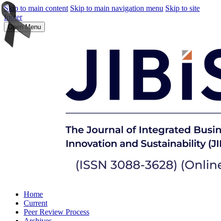
Skip to main content
Skip to main navigation menu
Skip to site
footer
Open Menu
Home
Current
Peer Review Process
Archives