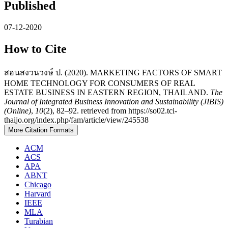
Published
07-12-2020
How to Cite
สอนสงวนวงษ์ ป. (2020). MARKETING FACTORS OF SMART
HOME TECHNOLOGY FOR CONSUMERS OF REAL
ESTATE BUSINESS IN EASTERN REGION, THAILAND.
The
Journal of Integrated Business Innovation and Sustainability (JIBIS)
(Online)
,
10
(2), 82–92. retrieved from https://so02.tci-
thaijo.org/index.php/fam/article/view/245538
More Citation Formats
ACM
ACS
APA
ABNT
Chicago
Harvard
IEEE
MLA
Turabian