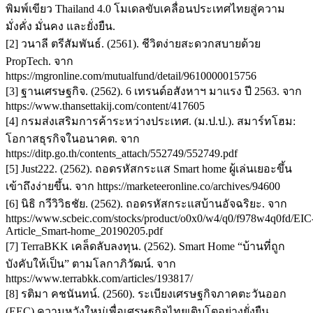
พิมพ์เขียว Thailand 4.0 โมเดลขับเคลื่อนประเทศไทยสู่ความ
มั่งคั่ง มั่นคง และยั่งยืน.
[2] วนาลี ตรีสัมพันธ์. (2561). ชีวิตง่ายสะดวกสบายด้วย
PropTech. จาก
https://mgronline.com/mutualfund/detail/9610000015756
[3] ฐานเศรษฐกิจ. (2562). 6 เทรนด์อสังหาฯ มาแรง ปี 2563. จาก
https://www.thansettakij.com/content/417605
[4] กรมส่งเสริมการค้าระหว่างประเทศ. (ม.ป.ป.). สมาร์ทโฮม:
โอกาสธุรกิจในอนาคต. จาก
https://ditp.go.th/contents_attach/552749/552749.pdf
[5] Just222. (2562). ถอดรหัสกระแส Smart home ผู้เล่นเยอะขึ้น
เข้าถึงง่ายขึ้น. จาก https://marketeeronline.co/archives/94600
[6] นิธิ กวีวิวิธชัย. (2562). ถอดรหัสกระแสบ้านอัจฉริยะ. จาก
https://www.scbeic.com/stocks/product/o0x0/w4/q0/f978w4q0fd/EIC
Article_Smart-home_20190205.pdf
[7] TerraBKK เคล็ดลับลงทุน. (2562). Smart Home “บ้านที่ถูก
บังคับให้เป็น” ตามโลกาภิวัฒน์. จาก
https://www.terrabkk.com/articles/193817/
[8] รติมา คชนันทน์. (2560). ระเบียงเศรษฐกิจภาคตะวันออก
(EEC) ความหวังใหม่เพื่อเศรษฐกิจไทยเติบโตอย่างยั่งยืน.