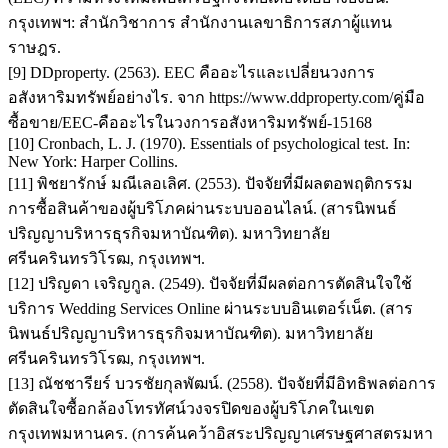
กรุงเทพฯ: สำนักวิชาการ สำนักงานเลขาธิการสภาผู้แทน
ราษฎร.
[9] DDproperty. (2563). EEC คืออะไรและเปลี่ยนวงการ
อสังหาริมทรัพย์อย่างไร. จาก https://www.ddproperty.com/คู่มือ
ซื้อขาย/EEC-คืออะไรในวงการอสังหาริมทรัพย์-15168
[10] Cronbach, L. J. (1970). Essentials of psychological test. In:
New York: Harper Collins.
[11] พิชยารักษ์ มณีเลอเลิศ. (2553). ปัจจัยที่มีผลตอพฤติกรรม
การซื้อสินค้าของผู้บริโภคผ่านระบบออนไลน์. (สารนิพนธ์
ปริญญาบริหารธุรกิจมหาบัณฑิต). มหาวิทยาลัย
ศรีนครินทรวิโรฒ, กรุงเทพฯ.
[12] ปริญดา เจริญกูล. (2549). ปัจจัยที่มีผลต่อการตัดสินใจใช้
บริการ Wedding Services Online ผ่านระบบอินเตอร์เน็ต. (สาร
นิพนธ์ปริญญาบริหารธุรกิจมหาบัณฑิต). มหาวิทยาลัย
ศรีนครินทรวิโรฒ, กรุงเทพฯ.
[13] ณัชชารียร์ บวรชัยกุลพัฒน์. (2558). ปัจจัยที่มีอิทธิพลต่อการ
ตัดสินใจซื้อกล้องโทรทัศน์วงจรปิดของผู้บริโภคในเขต
กรุงเทพมหานคร. (การค้นคว้าอิสระปริญญาเศรษฐศาสตรมหา