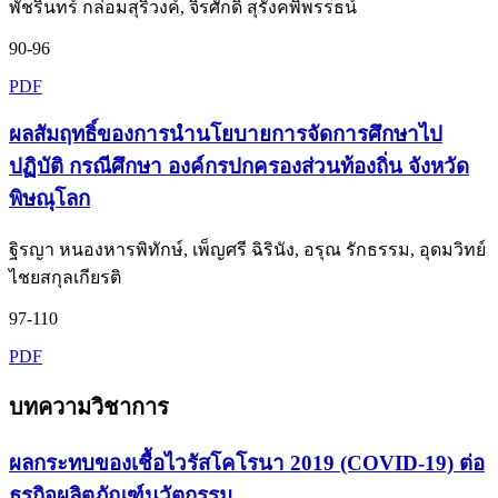
พัชรินทร์ กล่อมสุริวงค์, จิรศักดิ์ สุรังคพิพรรธน์
90-96
PDF
ผลสัมฤทธิ์ของการนำนโยบายการจัดการศึกษาไป
ปฏิบัติ กรณีศึกษา องค์กรปกครองส่วนท้องถิ่น จังหวัด
พิษณุโลก
ฐิรญา หนองหารพิทักษ์, เพ็ญศรี ฉิรินัง, อรุณ รักธรรม, อุดมวิทย์
ไชยสกุลเกียรติ
97-110
PDF
บทความวิชาการ
ผลกระทบของเชื้อไวรัสโคโรนา 2019 (COVID-19) ต่อ
ธุรกิจผลิตภัณฑ์นวัตกรรม