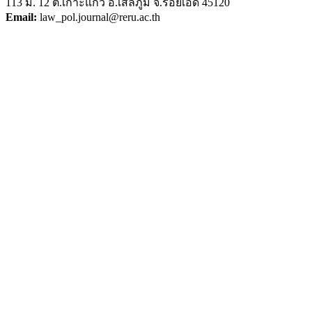
113 ม. 12 ต.เกาะแก้ว อ.เสลภูมิ จ.ร้อยเอ็ด 45120
Email:
law_pol.journal@reru.ac.th