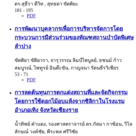
ดร.สุธีรา ดีวิท , สุทธดา ขัตติยะ
181 - 195
PDF
การพัฒนาบุคลากรเพื่อการบริหารจัดการโดย
กระบวนการมีส่วนร่วมของทัณฑสถานบำบัดพิเศษ
ลำปาง
ขัตติยา ขัติยวรา, จารุวรรณ ลิมป์ไพบูลย์, ธชนม์ ก้าว
สมบูรณ์, ไพทูรย์ อินต๊ะขัน, กาญจนา รัตนธีรวิเชียร
53 - 71
PDF
การลดต้นทุนการตกแต่งสถานที่และจัดกิจกรรม
โดยการใช้ดอกไม้อบแห้งจากซิลิกาในโรงแรม
อำเภอเทิง จังหวัดเชียงราย
น้ำทิพย์ คำแดง, รองศาสตราจารย์ ดร.กัสมา กาซ้อน, วิไล
ลักษณ์ วงค์ชัย, พีระพล ศรีวิชัย