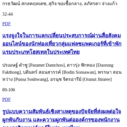
กรธวัฒน์ สกลคฤหเดช, สุกิจ ขอเชื้อกลาง, ลภัสรดา จ่างแก้ว
32-44
PDF
แรงจูงใจในการแลกเปลี่ยนประสบการณ์ผ่านสื่อสังคม
ออนไลน์ของนักท่องเที่ยวกลุ่มแฟลชแพคเกอร์ที่เข้าพัก
แรมประเภทโฮสเทลในประเทศไทย
ปรเมษฐ์ ดำชู [Paramet Damchoo], ดาวรุ่ง ฟักทอง [Daorung
Fakthong], บดินทร์ สอนสวรรค์ [Bodin Sonsawan], พรรษา สอน
หว่าง [Punsa Sonhwang], อรนุช จิตรอารีย์ [Oranut Jitraree]
89-106
PDF
รูปแบบความสัมพันธ์เชิงสาเหตุของปัจจัยที่ส่งผลต่อใจ
ผูกพันกับงาน และความผูกพันต่อองค์กรของพนักงาน