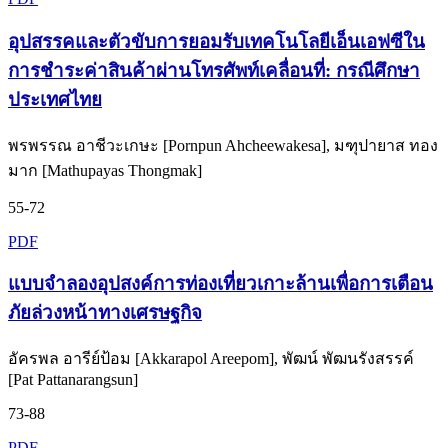
อุปสรรคและตัวขับการยอมรับเทคโนโลยีเอ็นเอฟซีใน
การชำระค่าสินค้าผ่านโทรศัพท์เคลื่อนที่: กรณีศึกษา
ประเทศไทย
พรพรรณ อาชีวะเกษะ [Pornpun Ahcheewakesa], มฑุปายาส ทอง
มาก [Mathupayas Thongmak]
55-72
PDF
แบบจำลองอุปสงค์การท่องเที่ยวเกาะล้านเพื่อการเตือน
ภัยล่วงหน้าทางเศรษฐกิจ
อัครพล อารีย์ป้อม [Akkarapol Areepom], พัฒน์ พัฒนรังสรรค์
[Pat Pattanarangsun]
73-88
PDF