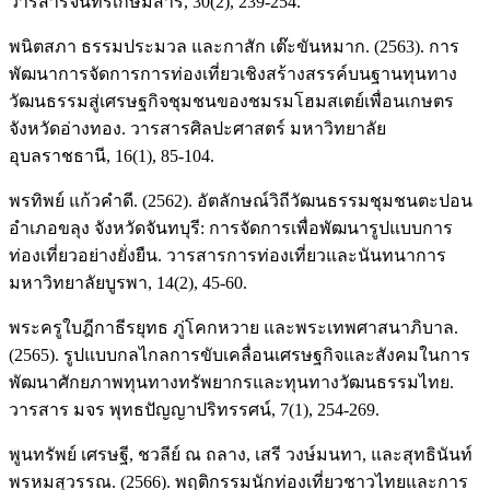
วารสารจันทรเกษมสาร, 30(2), 239-254.
พนิตสภา ธรรมประมวล และกาสัก เต๊ะขันหมาก. (2563). การ
พัฒนาการจัดการการท่องเที่ยวเชิงสร้างสรรค์บนฐานทุนทาง
วัฒนธรรมสู่เศรษฐกิจชุมชนของชมรมโฮมสเตย์เพื่อนเกษตร
จังหวัดอ่างทอง. วารสารศิลปะศาสตร์ มหาวิทยาลัย
อุบลราชธานี, 16(1), 85-104.
พรทิพย์ แก้วคำดี. (2562). อัตลักษณ์วิถีวัฒนธรรมชุมชนตะปอน
อำเภอขลุง จังหวัดจันทบุรี: การจัดการเพื่อพัฒนารูปแบบการ
ท่องเที่ยวอย่างยั่งยืน. วารสารการท่องเที่ยวและนันทนาการ
มหาวิทยาลัยบูรพา, 14(2), 45-60.
พระครูใบฎีกาธีรยุทธ ภู่โคกหวาย และพระเทพศาสนาภิบาล.
(2565). รูปแบบกลไกลการขับเคลื่อนเศรษฐกิจและสังคมในการ
พัฒนาศักยภาพทุนทางทรัพยากรและทุนทางวัฒนธรรมไทย.
วารสาร มจร พุทธปัญญาปริทรรศน์, 7(1), 254-269.
พูนทรัพย์ เศรษฐี, ชวลีย์ ณ ถลาง, เสรี วงษ์มนทา, และสุทธินันท์
พรหมสุวรรณ. (2566). พฤติกรรมนักท่องเที่ยวชาวไทยและการ