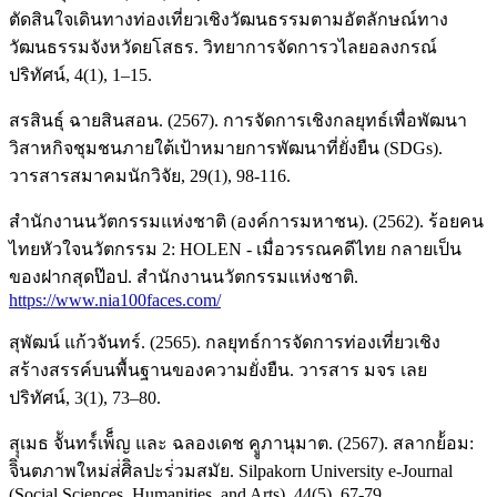
ตัดสินใจเดินทางท่องเที่ยวเชิงวัฒนธรรมตามอัตลักษณ์ทาง
วัฒนธรรมจังหวัดยโสธร. วิทยาการจัดการวไลยอลงกรณ์
ปริทัศน์, 4(1), 1–15.
สรสินธุ์ ฉายสินสอน. (2567). การจัดการเชิงกลยุทธ์เพื่อพัฒนา
วิสาหกิจชุมชนภายใต้เป้าหมายการพัฒนาที่ยั่งยืน (SDGs).
วารสารสมาคมนักวิจัย, 29(1), 98-116.
สำนักงานนวัตกรรมแห่งชาติ (องค์การมหาชน). (2562). ร้อยคน
ไทยหัวใจนวัตกรรม 2: HOLEN - เมื่อวรรณคดีไทย กลายเป็น
ของฝากสุดป๊อป. สำนักงานนวัตกรรมแห่งชาติ.
https://www.nia100faces.com/
สุพัฒน์ แก้วจันทร์. (2565). กลยุทธ์การจัดการท่องเที่ยวเชิง
สร้างสรรค์บนพื้นฐานของความยั่งยืน. วารสาร มจร เลย
ปริทัศน์, 3(1), 73–80.
สุุเมธ จัันทร์์เพ็็ญ และ ฉลองเดช คููภานุมาต. (2567). สลากย้้อม:
จิินตภาพใหม่ส่่ศิิลปะร่่วมสมัย. Silpakorn University e-Journal
(Social Sciences, Humanities, and Arts), 44(5), 67-79.