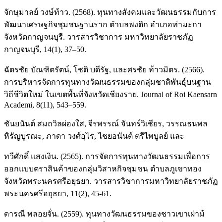
จักษุมาลย์ วงษ์ท้าว. (2568). ทุนทางสังคมและวัฒนธรรมกับการ
พัฒนาเศรษฐกิจชุมชนฐานราก ตำบลพงตึก อำเภอท่ามะกา
จังหวัดกาญจนบุรี. วารสารวิชาการ มหาวิทยาลัยราชภัฏ
กาญจนบุรี, 14(1), 37–50.
ฉัตรชัย บัณฑิตรัตน์, โชติ บดีรัฐ, และศรชัย ท้าวมิตร. (2566).
การบริหารจัดการทุนทางวัฒนธรรมของกลุ่มชาติพันธุ์บนฐาน
วิถีชีวิตใหม่ ในเขตพื้นที่จังหวัดเชียงราย. Journal of Roi Kaensarn
Academi, 8(11), 543–559.
ชันยนันต์ สมถวิลผ่องใส, จีรพรรณ์ จันทร์วิเชียร, วรรณธนพล
หิรัญบูรณะ, ภาดา วงศ์อุไร, ไชยอนันต์ ตรีไพบูลย์ และ
ทวีศักดิ์ แสงเงิน. (2565). การจัดการทุนทางวัฒนธรรมเพื่อการ
ออกแบบตราสินค้าของกลุ่มวิสาหกิจชุมชน ตำบลภูเขาทอง
จังหวัดพระนครศรีอยุธยา. วารสารวิชาการมหาวิทยาลัยราชภัฏ
พระนครศรีอยุธยา, 11(2), 45-61.
ดารณี พลอยจั่น. (2559). ทุนทางวัฒนธรรมของชาวเขาเผ่าม้