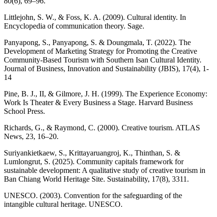
80(6), 69–96.
Littlejohn, S. W., & Foss, K. A. (2009). Cultural identity. In
Encyclopedia of communication theory. Sage.
Panyapong, S., Panyapong, S. & Doungmala, T. (2022). The
Development of Marketing Strategy for Promoting the Creative
Community-Based Tourism with Southern Isan Cultural Identity.
Journal of Business, Innovation and Sustainability (JBIS), 17(4), 1-
14
Pine, B. J., II, & Gilmore, J. H. (1999). The Experience Economy:
Work Is Theater & Every Business a Stage. Harvard Business
School Press.
Richards, G., & Raymond, C. (2000). Creative tourism. ATLAS
News, 23, 16–20.
Suriyankietkaew, S., Krittayaruangroj, K., Thinthan, S. &
Lumlongrut, S. (2025). Community capitals framework for
sustainable development: A qualitative study of creative tourism in
Ban Chiang World Heritage Site. Sustainability, 17(8), 3311.
UNESCO. (2003). Convention for the safeguarding of the
intangible cultural heritage. UNESCO.