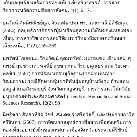
งกับกลยุทธ์ส่งเสริมการท่องเที่ยวเชิงสร้างสรรค์. วารสาร
วิชาการนวัตกรรมสื่อสารสังคม, 4(1), 6-17.
ธนวัตน์ ตันติพณิชย์กูล, จินณพัษ ปทุมพร, และราณี อิสิชัยกุล.
(2564). กลยุทธ์การจัดการผู้มาเยือนสู่ความยั่งยืนของแหล่งท่อง
เที่ยว. วารสารวิชาการและวิจัย มหาวิทยาลัยภาคตะวันออก
เฉียงเหนือ, 11(2), 255–269.
นพรัตน์ ไชยชนะ, วีระวัฒน์ อุดมทรัพย์, มะรอแซะ เล๊าะและ, สุ
ภพงษ์ สุขชาวนา, พจนีย์ สุขชาวนา, วีระ ยุคุณธร และ วิยะดา
พลชัย. (2567).การพัฒนาเศรษฐกิจฐานรากผ่านทุนทาง
วัฒนธรรม: กรณีศึกษากลุ่มชาติพันธุ์มอญบ้านวังกะ ตำบลหน
องลู อำเภอสังขละบุรี จังหวัดกาญจนบุรี. วารสารแนวโน้มวิจัย
มนุษยศาสตร์และสังคมศาสตร์ (Trends of Humanities and Social
Sciences Research), 12(2), 98
นิษฐ์ชยา สิทธาหิรัญวัชร์, สมเดช รุ่งศรีสวัสดิ์, และประกายกาวิล
ศรีจินดา. (2567). การพัฒนากลยุทธ์การสื่อสารเพื่อส่งเสริมการ
ท่องเที่ยวอย่างยั่งยืนของเทศบาลเมืองจังหวัดประจวบคีรีขันธ์.