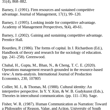
31(4), 868–882.
Barney, J. (1991). Firm resources and sustained competitive
advantage. Journal of Management, 17(1), 99–120.
Barney, J. (1995). Looking inside for competitive advantage.
Academy of Management Perspectives, 9(4), 49-61.
Barney, J. (2002). Gaining and sustaining competitive advantage.
Prentice Hall.
Bourdieu, P. (1986). The forms of capital. In J. Richardson (Ed.),
Handbook of theory and research for the sociology of education.
(pp. 241–258). Greenwood.
Chahal, H., Gupta, M., Bhan, N., & Cheng, T. C. E. (2020).
Operations management research grounded in the resource-based
view: A meta-analysis. International Journal of Production
Economics, 230, 107805
Collier, M. J., & Thomas, M. (1988). Cultural identity: An
interpretive perspective. In Y. Y. Kim, & W. B. Gudykunst (Eds.),
Theories in intercultural communication. (pp. 111–136). Sage.
Fisher, W. R. (1987). Human Communication as Narration: Toward
a Philosophy of Reason, Value, and Action. University of South