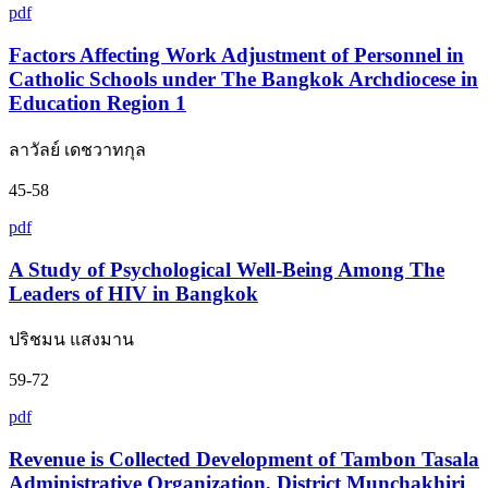
pdf
Factors Affecting Work Adjustment of Personnel in
Catholic Schools under The Bangkok Archdiocese in
Education Region 1
ลาวัลย์ เดชวาทกุล
45-58
pdf
A Study of Psychological Well-Being Among The
Leaders of HIV in Bangkok
ปริชมน แสงมาน
59-72
pdf
Revenue is Collected Development of Tambon Tasala
Administrative Organization, District Munchakhiri