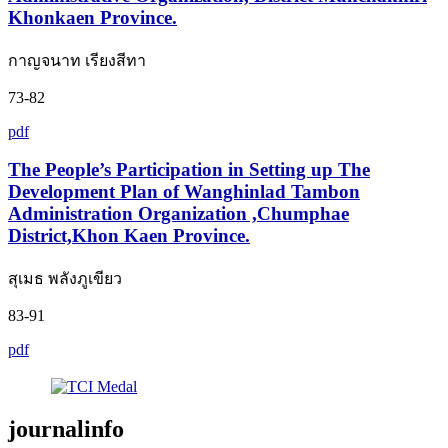
Khonkaen Province.
กาญจนาท เรียงสีทา
73-82
pdf
The People’s Participation in Setting up The
Development Plan of Wanghinlad Tambon
Administration Organization ,Chumphae
District,Khon Kaen Province.
สุเมธ พลังภูเขียว
83-91
pdf
journalinfo