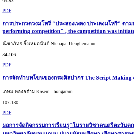
63-83
PDF
การประกวดวงมโหรี “ประลองเพลง ประเลงมโหรี” ตามพร
performing competition" , the competition was initi
ณิชาภัทร อึ๊งเหมอนันต์ Nichapat Uenghemanun
84-106
PDF
การจัดทำบทโขนของกรมศิลปากร The Script Making of
เกษม ทองอร่าม Kasem Thongaram
107-130
PDF
ผลการจัดกิจกรรมการเรียนรูในรายวิชาดนตรีตะวันตก 
มหาวิทยาลัยขอนแกน ฝายมัธยมศึกษา (ศึกษาศาสตร) Th