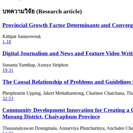
บทความวิจัย (Research article)
Provincial Growth Factor Determinants and Converg
Kittipat Santaveesuk
1-18
Digital Journalism and News and Feature Video Writi
Sunanta Yamthap, Aranya Siriphon
19-31
The Causal Relationship of Problems and Guidelines 
Phetphrairin Upping, Jakret Mettathamrong, Charinee Chaichana, Th
32-53
Community Development Innovation for Creating a C
Mueang District, Chaiyaphum Province
Thassanaiyawan Doungmala, Annarviya Phutcharinya, Anchalee Cha