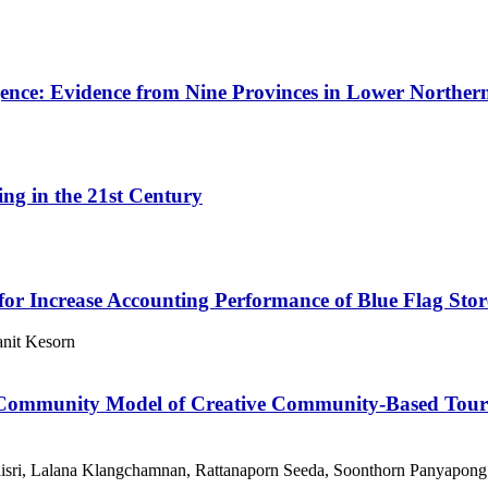
ence: Evidence from Nine Provinces in Lower Norther
ng in the 21st Century
for Increase Accounting Performance of Blue Flag Sto
anit Kesorn
ommunity Model of Creative Community-Based Tourism
isri, Lalana Klangchamnan, Rattanaporn Seeda, Soonthorn Panyapong