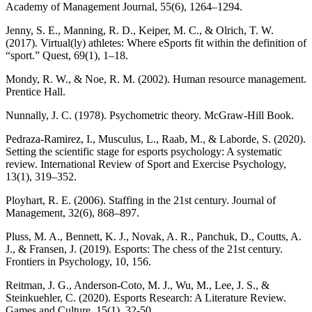
Academy of Management Journal, 55(6), 1264–1294.
Jenny, S. E., Manning, R. D., Keiper, M. C., & Olrich, T. W.
(2017). Virtual(ly) athletes: Where eSports fit within the definition of
“sport.” Quest, 69(1), 1–18.
Mondy, R. W., & Noe, R. M. (2002). Human resource management.
Prentice Hall.
Nunnally, J. C. (1978). Psychometric theory. McGraw-Hill Book.
Pedraza-Ramirez, I., Musculus, L., Raab, M., & Laborde, S. (2020).
Setting the scientific stage for esports psychology: A systematic
review. International Review of Sport and Exercise Psychology,
13(1), 319–352.
Ployhart, R. E. (2006). Staffing in the 21st century. Journal of
Management, 32(6), 868–897.
Pluss, M. A., Bennett, K. J., Novak, A. R., Panchuk, D., Coutts, A.
J., & Fransen, J. (2019). Esports: The chess of the 21st century.
Frontiers in Psychology, 10, 156.
Reitman, J. G., Anderson-Coto, M. J., Wu, M., Lee, J. S., &
Steinkuehler, C. (2020). Esports Research: A Literature Review.
Games and Culture, 15(1), 32-50.