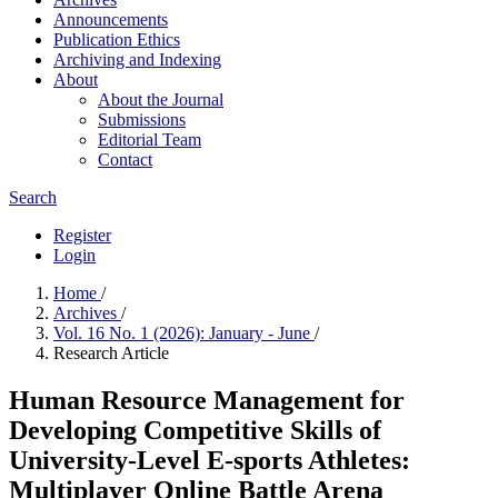
Announcements
Publication Ethics
Archiving and Indexing
About
About the Journal
Submissions
Editorial Team
Contact
Search
Register
Login
Home
/
Archives
/
Vol. 16 No. 1 (2026): January - June
/
Research Article
Human Resource Management for
Developing Competitive Skills of
University-Level E-sports Athletes:
Multiplayer Online Battle Arena