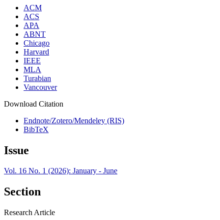
ACM
ACS
APA
ABNT
Chicago
Harvard
IEEE
MLA
Turabian
Vancouver
Download Citation
Endnote/Zotero/Mendeley (RIS)
BibTeX
Issue
Vol. 16 No. 1 (2026): January - June
Section
Research Article