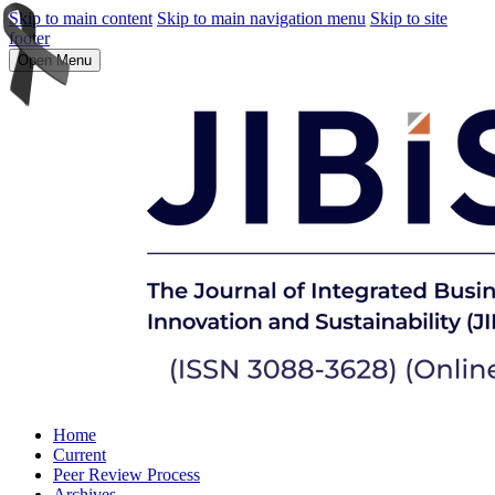
Skip to main content
Skip to main navigation menu
Skip to site
footer
Open Menu
Home
Current
Peer Review Process
Archives