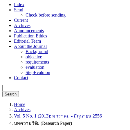
Index
Send
Check before sending
Current
Archives
Announcements
Publication Ethics
Editorial Team
About the Journal
Background
objective
requirements
evaluation
StepEvaluion
Contact
Search
Home
Archives
Vol. 5 No. 1 (2013): มกราคม - มิถุนายน 2556
บทความวิจัย (Research Paper)