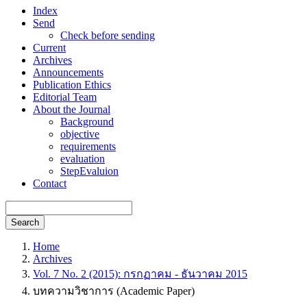
Index
Send
Check before sending
Current
Archives
Announcements
Publication Ethics
Editorial Team
About the Journal
Background
objective
requirements
evaluation
StepEvaluion
Contact
Search
Home
Archives
Vol. 7 No. 2 (2015): กรกฏาคม - ธันวาคม 2015
บทความวิชาการ (Academic Paper)