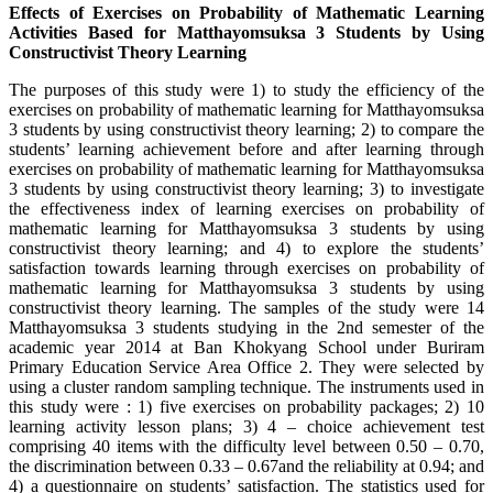
Effects of Exercises on Probability of Mathematic Learning
Activities Based for Matthayomsuksa 3 Students by Using
Constructivist Theory Learning
The purposes of this study were 1) to study the efficiency of the
exercises on probability of mathematic learning for Matthayomsuksa
3 students by using constructivist theory learning; 2) to compare the
students’ learning achievement before and after learning through
exercises on probability of mathematic learning for Matthayomsuksa
3 students by using constructivist theory learning; 3) to investigate
the effectiveness index of learning exercises on probability of
mathematic learning for Matthayomsuksa 3 students by using
constructivist theory learning; and 4) to explore the students’
satisfaction towards learning through exercises on probability of
mathematic learning for Matthayomsuksa 3 students by using
constructivist theory learning. The samples of the study were 14
Matthayomsuksa 3 students studying in the 2nd semester of the
academic year 2014 at Ban Khokyang School under Buriram
Primary Education Service Area Office 2. They were selected by
using a cluster random sampling technique. The instruments used in
this study were : 1) five exercises on probability packages; 2) 10
learning activity lesson plans; 3) 4 – choice achievement test
comprising 40 items with the difficulty level between 0.50 – 0.70,
the discrimination between 0.33 – 0.67and the reliability at 0.94; and
4) a questionnaire on students’ satisfaction. The statistics used for