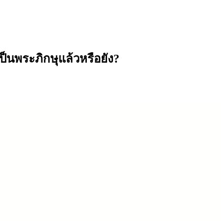
็นพระภิกษุแล้วหรือยัง?