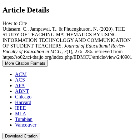
Article Details
How to Cite
Utitasarn, C., Jampawai, T., & Phuengkuson, N. (2020). THE
STUDY OF TEACHING MATHEMATICS BY USING
INFORMATION TECHNOLOGY AND COMMUNICATION
OF STUDENT TEACHERS.
Journal of Educational Review
Faculty of Education in MCU
,
7
(1), 276–286. retrieved from
https://so02.tci-thaijo.org/index.php/EDMCU/article/view/240901
More Citation Formats
ACM
ACS
APA
ABNT
Chicago
Harvard
IEEE
MLA
Turabian
Vancouver
Download Citation