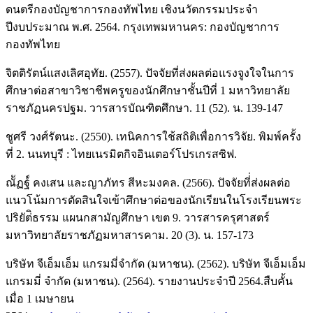
ดนตรีกองบัญชาการกองทัพไทย เชิงนวัตกรรมประจำ
ปีงบประมาณ พ.ศ. 2564. กรุงเทพมหานคร: กองบัญชาการ
กองทัพไทย
จิตติรัตน์แสงเลิศอุทัย. (2557). ปัจจัยที่ส่งผลต่อแรงจูงใจในการ
ศึกษาต่อสาขาวิชาชีพครูของนักศึกษาชั้นปีที่ 1 มหาวิทยาลัย
ราชภัฏนครปฐม. วารสารบัณฑิตศึกษา. 11 (52). น. 139-147
ชูศรี วงศ์รัตนะ. (2550). เทนิคการใช้สถิติเพื่อการวิจัย. พิมพ์ครั้ง
ที่ 2. นนทบุรี : ไทยเนรมิตกิจอินเตอร์โปรเกรสซิฟ.
ณััฏฐ์์ คงเสน และญาภัทร สีหะมงคล. (2566). ปัจจัยที่่ส่งผลต่อ
แนวโน้มการตัดสินใจเข้าศึกษาต่อของนักเรียนในโรงเรียนพระ
ปริยัต่ิธรรม แผนกสามัญศึกษา เขต 9. วารสารครุศาสตร์
มหาวิทยาลัยราชภัฏมหาสารคาม. 20 (3). น. 157-173
บริษัท จีเอ็มเอ็ม แกรมมี่จำกัด (มหาชน). (2562). บริษัท จีเอ็มเอ็ม
แกรมมี่ จำกัด (มหาชน). (2564). รายงานประจำปี 2564.สืบคั้น
เมื่อ 1 เมษายน