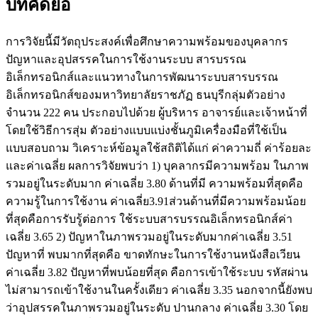
บทคัดย่อ
การวิจัยนี้มีวัตถุประสงค์เพื่อศึกษาความพร้อมของบุคลากร
ปัญหาและอุปสรรคในการใช้งานระบบ สารบรรณ
อิเล็กทรอนิกส์และแนวทางในการพัฒนาระบบสารบรรณ
อิเล็กทรอนิกส์ของมหาวิทยาลัยราชภัฏ ธนบุรีกลุ่มตัวอย่าง
จำนวน 222 คน ประกอบไปด้วย ผู้บริหาร อาจารย์และเจ้าหน้าที่
โดยใช้วิธีการสุ่ม ตัวอย่างแบบแบ่งชั้นภูมิเครื่องมือที่ใช้เป็น
แบบสอบถาม วิเคราะห์ข้อมูลใช้สถิติได้แก่ ค่าความถี่ ค่าร้อยละ
และค่าเฉลี่ย ผลการวิจัยพบว่า 1) บุคลากรมีความพร้อม ในภาพ
รวมอยู่ในระดับมาก ค่าเฉลี่ย 3.80 ด้านที่มี ความพร้อมที่สุดคือ
ความรู้ในการใช้งาน ค่าเฉลี่ย3.91ส่วนด้านที่มีความพร้อมน้อย
ที่สุดคือการรับรู้ต่อการ ใช้ระบบสารบรรณอิเล็กทรอนิกส์ค่า
เฉลี่ย 3.65 2) ปัญหาในภาพรวมอยู่ในระดับมากค่าเฉลี่ย 3.51
ปัญหาที่ พบมากที่สุดคือ ขาดทักษะในการใช้งานหนังสือเวียน
ค่าเฉลี่ย 3.82 ปัญหาที่พบน้อยที่สุด คือการเข้าใช้ระบบ รหัสผ่าน
ไม่สามารถเข้าใช้งานในครั้งเดียว ค่าเฉลี่ย 3.35 นอกจากนี้ยังพบ
ว่าอุปสรรคในภาพรวมอยู่ในระดับ ปานกลาง ค่าเฉลี่ย 3.30 โดย