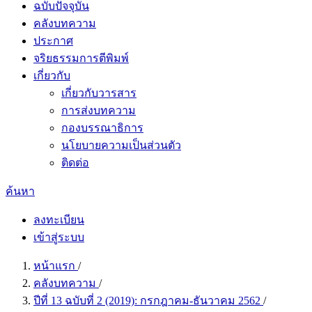
ฉบับปัจจุบัน
คลังบทความ
ประกาศ
จริยธรรมการตีพิมพ์
เกี่ยวกับ
เกี่ยวกับวารสาร
การส่งบทความ
กองบรรณาธิการ
นโยบายความเป็นส่วนตัว
ติดต่อ
ค้นหา
ลงทะเบียน
เข้าสู่ระบบ
หน้าแรก
/
คลังบทความ
/
ปีที่ 13 ฉบับที่ 2 (2019): กรกฎาคม-ธันวาคม 2562
/