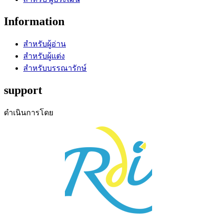
Information
สำหรับผู้อ่าน
สำหรับผู้แต่ง
สำหรับบรรณารักษ์
support
ดำเนินการโดย