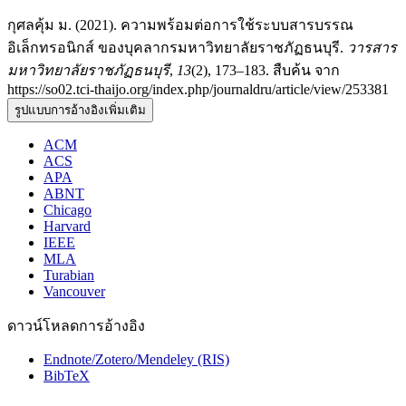
กุศลคุ้ม ม. (2021). ความพร้อมต่อการใช้ระบบสารบรรณ
อิเล็กทรอนิกส์ ของบุคลากรมหาวิทยาลัยราชภัฏธนบุรี.
วารสาร
มหาวิทยาลัยราชภัฏธนบุรี
,
13
(2), 173–183. สืบค้น จาก
https://so02.tci-thaijo.org/index.php/journaldru/article/view/253381
รูปแบบการอ้างอิงเพิ่มเติม
ACM
ACS
APA
ABNT
Chicago
Harvard
IEEE
MLA
Turabian
Vancouver
ดาวน์โหลดการอ้างอิง
Endnote/Zotero/Mendeley (RIS)
BibTeX