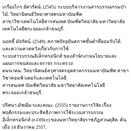
เกรียงไกร อัศวรัตน์. (2545). ระบบบริหารงานสารบรรณกรมป่า
ไม้. วิทยานิพนธ์วิทยาศาสตรมหาบัณฑิต
สาขาวิชาเทคโนโลยีสารสนเทศ บัณฑิตวิทยาลัย มหาวิทยาลัย
เทคโนโลยีพระจอมเกล้าธนบุรี.
นฤทธิ์ มัยรัตน์. (2549). สภาพปัจจุบันสภาพขั้นต่ำที่ยอมรับได้
และความคาดหวังเกี่ยวกับการใช้
ระบบสารบรรณอิเล็กทรอนิกส์ ของสำนักงานนโยบายและ
แผนการขนส่งและจราจร กระทรวง
คมนาคม. วิทยานิพนธ์ครุศาสตรอุตสาหกรรมมหาบัณฑิต สาขา
วิชาคอมพิวเตอร์และเทคโนโลยี
สารสนเทศ บัณฑิตวิทยาลัย มหาวิทยาลัยเทคโนโลยี
พระจอมเกล้าธนบุรี.
ปริศนา มัชฌิมาและคณะ. (2555).รายงานการวิจัย เรื่อง
พฤติกรรมและประสิทธิภาพการใช้ระบบสารบรรณ
อิเล็กทรอนิกส์ (e-Office) ของมหาวิทยาลัยราชภัฏสวนดุสิต. ค้น
เมื่อ 14 ธันวาคม 2557,