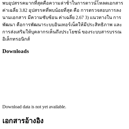
พบอุปสรรคมากที่สุดคือความล่าช้าในการดาวน์โหลดเอกสาร
ค่าเฉลี่ย 3.82 อุปสรรคที่พบน้อยที่สุด คือ การตรวจสอบการลง
นามเอกสาร มีความซับซ้อน ค่าเฉลี่ย 2.67 3) แนวทางใน การ
พัฒนา คือการพัฒนาระบบอินเทอร์เน็ตให้มีประสิทธิภาพ และ
การส่งเสริมให้บุคลากรเห็นถึงประโยชน์ ของระบบสารบรรณ
อิเล็กทรอนิกส์
Downloads
Download data is not yet available.
เอกสารอ้างอิง