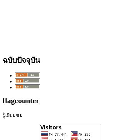
ฉบับปัจจุบัน
flagcounter
ผู้เยี่ยมชม