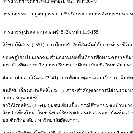
วารสารการจัดการสิ่งแวดล้อม. 4(2), หน้า38-49
วรรณธรรม กาญจนสุวรรณ. (2553). กระบวนการจัดการชุมชนเข้มแข็
วารสารรัฐประศาสนศาสตร์. 8 (2), หน้า 119-158.
ศิริพร ศีติสาร. (2551). การศึกษาปัจจัยที่สัมพันธ์กับการดำรงชี
ของครูโรงเรียนเอกชน สำนักงานเขตพื้นที่การศึกษานครราชสีมา
มหาบัณฑิต สาขาวิชาการบริหารการศึกษา บัณฑิตวิทยาลัย มหาว
สัญญาสัญญาวิวัฒน์. (2541). การพัฒนาชุมชนแบบจัดการ. พิมพ์ครั้
สันติชัย เอื้อจงประสิทธิ์. (2551). สาระสำคัญของการมีส่วนร่ว
สามเจริญพาณิชย์.
สาวิณีรอดสิน. (2554). ชุมชนเข้มแข็ง : กรณีศึกษาชุมชนบ้านป
จังหวัดเขียงใหม่. วิทยานิพนธ์รัฐประศาสนศาสตรมหาบัณฑิต ส
บัณฑิตวิทยาลัย มหาวิทยาลัยศิลปากร.
อาคม เติมพิทยาไพสิฐ. (2544). การน้อมนำปรัชญาเศรษฐกิจพอเพียง