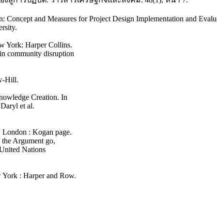
on: Concept and Measures for Project Design Implementation and Eval
rsity.
ew York: Harper Collins.
 in community disruption
-Hill.
nowledge Creation. In
aryl et al.
. London : Kogan page.
f the Argument go,
 United Nations
ew York : Harper and Row.