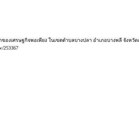
ัชญาของเศรษฐกิจพอเพียง ในเขตตำบลบางปลา อำเภอบางพลี จังหวั
iew/253367