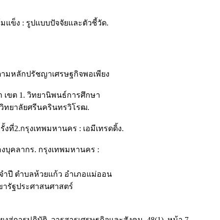
ง : รูปแบบปัจจัยและตัวชี้วัด.
วิตตามหลักปรัชญาเศรษฐกิจพอเพียง
 เขต 1. วิทยานิพนธ์การศึกษา
ิทยาลัยศรีนครินทรวิโรฒ.
งที่2.กรุงเทพมหานคร : เอมีเทรดดิ้ง.
มของบุคลากร. กรุงเทพมหานคร :
างจำปี ตำบลห้วยแก้ว อำเภอแม่ออน
าขารัฐประศาสนศาสตร์
สู่การปฏิบัติ. วารสารเศรษฐกิจและสังคม. 48(1), หน้า 7.