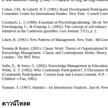
Cohen, J.M., & Uphoff, N.T. (1981). Rural Development Participati
Committee Center for International Studies. New York : Cornell Unive
Cronbach, L. J. (1990). Essentials of Psychologicaltesting. 5th ed. N
Fonchingong, C., & Fonjong, L. (2002). The concept of self-reliance
initiatives in the Cameroon grassfires. Geo Journal. 57(1), p. 2.
Likert, R. (1961). New Patterns of Management. New York : McGraw
Nonaka & Ikujiro. (2001). Classic Work: Theory of Organizational K
Knowledge Management : Classic and Contemporary Works. Morey, D
London : The MIT Press.
Sallis, E., & Jones, G. (2002). Knowledge Management in Education
White, A. T. (1982). Why Community Participation?, A Discussion o
(Community Participation : Current Issue and Lesson Learned. N.P. :
Children’ s Fun, 1982).
Yamane, T. (1967). Statistics : An Introductory Analysis. 2nd ed. N
ดาวน์โหลด