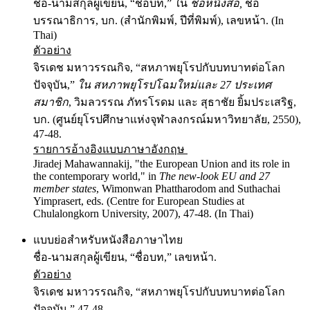
ชื่อ-นามสกุลผู้เขียน, “ชื่อบท,” ใน
ชื่อหนังสือ,
ชื่อ
บรรณาธิการ, บก. (สำนักพิมพ์, ปีที่พิมพ์), เลขหน้า. (In
Thai)
ตัวอย่าง
จิรเดช มหาวรรณกิจ, “สหภาพยุโรปกับบทบาทต่อโลก
ปัจจุบัน,”
ใน สหภาพยุโรปโฉมใหม่และ 27 ประเทศ
สมาชิก
, วิมลวรรณ ภัทรโรดม และ สุธาชัย ยิ้มประเสริฐ,
บก. (ศูนย์ยุโรปศึกษาแห่งจุฬาลงกรณ์มหาวิทยาลัย, 2550),
47-48.
รายการอ้างอิงแบบภาษาอังกฤษ
Jiradej Mahawannakij, "the European Union and its role in
the contemporary world," in
The new-look EU and 27
member states
, Wimonwan Phattharodom and Suthachai
Yimprasert, eds. (Centre for European Studies at
Chulalongkorn University, 2007), 47-48. (In Thai)
แบบย่อสำหรับหนังสือภาษาไทย
ชื่อ-นามสกุลผู้เขียน, “ชื่อบท,” เลขหน้า.
ตัวอย่าง
จิรเดช มหาวรรณกิจ, “สหภาพยุโรปกับบทบาทต่อโลก
ปัจจุบัน,” 47-48.