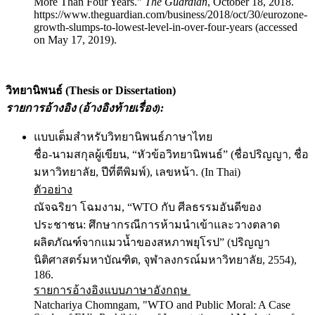
More Than Four Years.”
The Guardian
, October 18, 2018.
https://www.theguardian.com/business/2018/oct/30/eurozone-
growth-slumps-to-lowest-level-in-over-four-years (accessed
on May 17, 2019).
วิทยานิพนธ์ (
Thesis or Dissertation)
รายการอ้างอิง (อ้างอิงท้ายเรื่อง)
:
แบบเต็มสำหรับวิทยานิพนธ์ภาษาไทย
ชื่อ-นามสกุลผู้เขียน, “หัวข้อวิทยานิพนธ์” (ชื่อปริญญา, ชื่อ
มหาวิทยาลัย, ปีที่ตีพิมพ์), เลขหน้า. (In Thai)
ตัวอย่าง
ณัจฉริยา โฉมงาม, “WTO กับ ศีลธรรมอันดีของ
ประชาชน: ศึกษากรณีการห้ามนำเข้าและวางตลาด
ผลิตภัณฑ์จากแมวน้ำของสหภาพยุโรป” (ปริญญา
นิติศาสตร์มหาบัณฑิต, จุฬาลงกรณ์มหาวิทยาลัย, 2554),
186.
รายการอ้างอิงแบบภาษาอังกฤษ
Natchariya Chomngam, "WTO and Public Moral: A Case