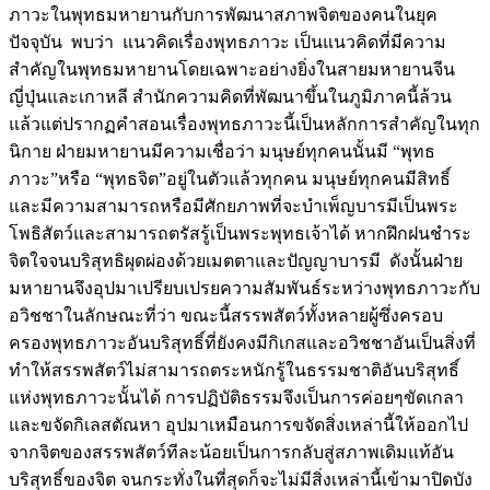
ภาวะในพุทธมหายานกับการพัฒนาสภาพจิตของคนในยุค
ปัจจุบัน พบว่า แนวคิดเรื่องพุทธภาวะ เป็นแนวคิดที่มีความ
สำคัญในพุทธมหายานโดยเฉพาะอย่างยิ่งในสายมหายานจีน
ญี่ปุ่นและเกาหลี สำนักความคิดที่พัฒนาขึ้นในภูมิภาคนี้ล้วน
แล้วแต่ปรากฏคำสอนเรื่องพุทธภาวะนี้เป็นหลักการสำคัญในทุก
นิกาย ฝ่ายมหายานมีความเชื่อว่า มนุษย์ทุกคนนั้นมี “พุทธ
ภาวะ”หรือ “พุทธจิต”อยู่ในตัวแล้วทุกคน มนุษย์ทุกคนมีสิทธิ์
และมีความสามารถหรือมีศักยภาพที่จะบำเพ็ญบารมีเป็นพระ
โพธิสัตว์และสามารถตรัสรู้เป็นพระพุทธเจ้าได้ หากฝึกฝนชำระ
จิตใจจนบริสุทธิผุดผ่องด้วยเมตตาและปัญญาบารมี ดังนั้นฝ่าย
มหายานจึงอุปมาเปรียบเปรยความสัมพันธ์ระหว่างพุทธภาวะกับ
อวิชชาในลักษณะที่ว่า ขณะนี้สรรพสัตว์ทั้งหลายผู้ซึ่งครอบ
ครองพุทธภาวะอันบริสุทธิ์ที่ยังคงมีกิเกสและอวิชชาอันเป็นสิ่งที่
ทำให้สรรพสัตว์ไม่สามารถตระหนักรู้ในธรรมชาติอันบริสุทธิ์
แห่งพุทธภาวะนั้นได้ การปฏิบัติธรรมจึงเป็นการค่อยๆขัดเกลา
และขจัดกิเลสตัณหา อุปมาเหมือนการขจัดสิ่งเหล่านี้ให้ออกไป
จากจิตของสรรพสัตว์ทีละน้อยเป็นการกลับสู่สภาพเดิมแท้อัน
บริสุทธิ์ของจิต จนกระทั่งในที่สุดก็จะไม่มีสิ่งเหล่านี้เข้ามาปิดบัง