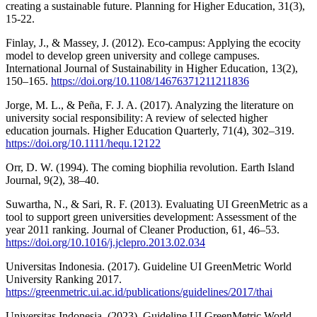
creating a sustainable future. Planning for Higher Education, 31(3),
15-22.
Finlay, J., & Massey, J. (2012). Eco-campus: Applying the ecocity
model to develop green university and college campuses.
International Journal of Sustainability in Higher Education, 13(2),
150–165.
https://doi.org/10.1108/14676371211211836
Jorge, M. L., & Peña, F. J. A. (2017). Analyzing the literature on
university social responsibility: A review of selected higher
education journals. Higher Education Quarterly, 71(4), 302–319.
https://doi.org/10.1111/hequ.12122
Orr, D. W. (1994). The coming biophilia revolution. Earth Island
Journal, 9(2), 38–40.
Suwartha, N., & Sari, R. F. (2013). Evaluating UI GreenMetric as a
tool to support green universities development: Assessment of the
year 2011 ranking. Journal of Cleaner Production, 61, 46–53.
https://doi.org/10.1016/j.jclepro.2013.02.034
Universitas Indonesia. (2017). Guideline UI GreenMetric World
University Ranking 2017.
https://greenmetric.ui.ac.id/publications/guidelines/2017/thai
Universitas Indonesia. (2023). Guideline UI GreenMetric World