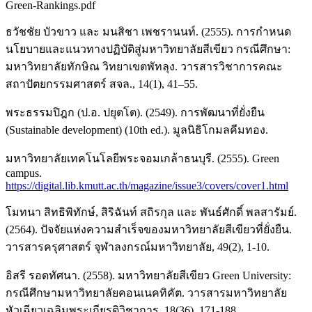
Green-Rankings.pdf
ธวัชชัย บัวขาว และ มนสิชา เพชรานนท์. (2555). การกำหนด
นโยบายและแนวทางปฏิบัติสู่มหาวิทยาลัยสีเขียว กรณีศึกษา:
มหาวิทยาลัยทักษิณ วิทยาเขตพัทลุง. วารสารวิชาการคณะ
สถาปัตยกรรมศาสตร์ สจล., 14(1), 41–55.
พระธรรมปิฎก (ป.อ. ปยุตโต). (2549). การพัฒนาที่ยั่งยืน
(Sustainable development) (10th ed.). มูลนิธิโกมลคีมทอง.
มหาวิทยาลัยเทคโนโลยีพระจอมเกล้าธนบุรี. (2555). Green
campus.
https://digital.lib.kmutt.ac.th/magazine/issue3/covers/cover1.html
โมทนา สิทธิพิทักษ์, สิริฉันท์ สถิรกุล และ พันธ์ศักดิ์ พลสารัมย์.
(2564). ปัจจัยแห่งความสำเร็จของมหาวิทยาลัยสีเขียวที่ยั่งยืน.
วารสารครุศาสตร์ จุฬาลงกรณ์มหาวิทยาลัย, 49(2), 1-10.
อิสรี รอดทัศนา. (2558). มหาวิทยาลัยสีเขียว Green University:
กรณีศึกษามหาวิทยาลัยคอนเนคทิคัต. วารสารมหาวิทยาลัย
หัวเฉียวเฉลิมพระเกียรติวิชาการ, 18(36), 171-188.