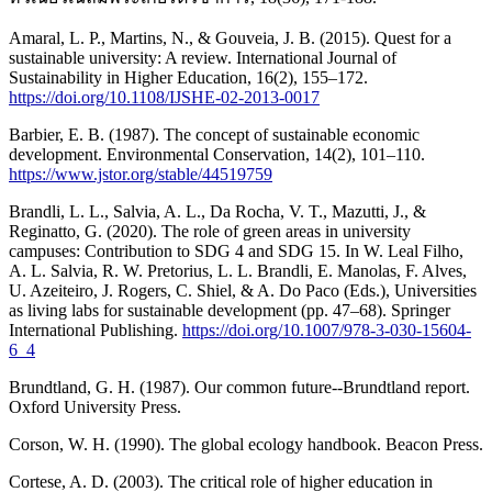
Amaral, L. P., Martins, N., & Gouveia, J. B. (2015). Quest for a
sustainable university: A review. International Journal of
Sustainability in Higher Education, 16(2), 155–172.
https://doi.org/10.1108/IJSHE-02-2013-0017
Barbier, E. B. (1987). The concept of sustainable economic
development. Environmental Conservation, 14(2), 101–110.
https://www.jstor.org/stable/44519759
Brandli, L. L., Salvia, A. L., Da Rocha, V. T., Mazutti, J., &
Reginatto, G. (2020). The role of green areas in university
campuses: Contribution to SDG 4 and SDG 15. In W. Leal Filho,
A. L. Salvia, R. W. Pretorius, L. L. Brandli, E. Manolas, F. Alves,
U. Azeiteiro, J. Rogers, C. Shiel, & A. Do Paco (Eds.), Universities
as living labs for sustainable development (pp. 47–68). Springer
International Publishing.
https://doi.org/10.1007/978-3-030-15604-
6_4
Brundtland, G. H. (1987). Our common future--Brundtland report.
Oxford University Press.
Corson, W. H. (1990). The global ecology handbook. Beacon Press.
Cortese, A. D. (2003). The critical role of higher education in