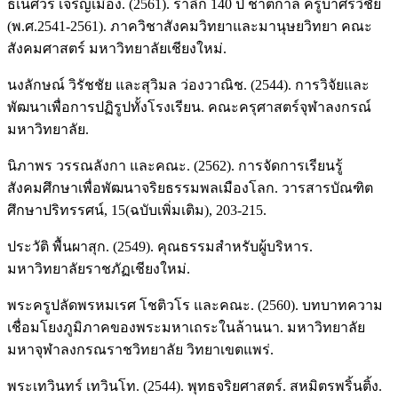
ธเนศวร์ เจริญเมือง. (2561). รำลึก 140 ปี ชาตกาล ครูบาศรีวิชัย
(พ.ศ.2541-2561). ภาควิชาสังคมวิทยาและมานุษยวิทยา คณะ
สังคมศาสตร์ มหาวิทยาลัยเชียงใหม่.
นงลักษณ์ วิรัชชัย และสุวิมล ว่องวาณิช. (2544). การวิจัยและ
พัฒนาเพื่อการปฏิรูปทั้งโรงเรียน. คณะครุศาสตร์จุฬาลงกรณ์
มหาวิทยาลัย.
นิภาพร วรรณลังกา และคณะ. (2562). การจัดการเรียนรู้
สังคมศึกษาเพื่อพัฒนาจริยธรรมพลเมืองโลก. วารสารบัณฑิต
ศึกษาปริทรรศน์, 15(ฉบับเพิ่มเติม), 203-215.
ประวัติ พื้นผาสุก. (2549). คุณธรรมสำหรับผู้บริหาร.
มหาวิทยาลัยราชภัฏเชียงใหม่.
พระครูปลัดพรหมเรศ โชติวโร และคณะ. (2560). บทบาทความ
เชื่อมโยงภูมิภาคของพระมหาเถระในล้านนา. มหาวิทยาลัย
มหาจุฬาลงกรณราชวิทยาลัย วิทยาเขตแพร่.
พระเทวินทร์ เทวินโท. (2544). พุทธจริยศาสตร์. สหมิตรพริ้นติ้ง.