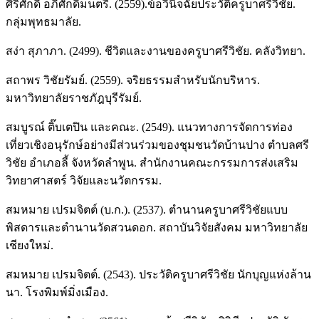
ศิริศักดิ์ อภิศักดิ์มนตรี. (2559).ข้อวินิจฉัยประวัติครูบาศรีวิชัย.
กลุ่มพุทธมาลัย.
สง่า สุภาภา. (2499). ชีวิตและงานของครูบาศรีวิชัย. คลังวิทยา.
สถาพร วิชัยรัมย์. (2559). จริยธรรมสำหรับนักบริหาร.
มหาวิทยาลัยราชภัฎบุรีรัมย์.
สมบูรณ์ ติ๊บเตปิน และคณะ. (2549). แนวทางการจัดการท่อง
เที่ยวเชิงอนุรักษ์อย่างมีส่วนร่วมของชุมชนวัดบ้านปาง ตำบลศรี
วิชัย อำเภอลี้ จังหวัดลำพูน. สำนักงานคณะกรรมการส่งเสริม
วิทยาศาสตร์ วิจัยและนวัตกรรม.
สมหมาย เปรมจิตต์ (บ.ก.). (2537). ตำนานครูบาศรีวิชัยแบบ
พิสดารและตำนานวัดสวนดอก. สถาบันวิจัยสังคม มหาวิทยาลัย
เชียงใหม่.
สมหมาย เปรมจิตต์. (2543). ประวัติครูบาศรีวิชัย นักบุญแห่งล้าน
นา. โรงพิมพ์มิ่งเมือง.