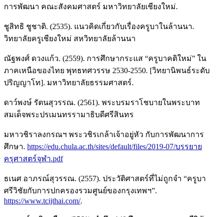
การพัฒนา คณะสังคมศาสตร์ มหาวิทยาลัยเชียงใหม่.
ชูสิทธิ ชูชาติ. (2535). แนวคิดเกี่ยวกับเรื่องครูบาในล้านนา.
วิทยาลัยครูเชียงใหม่ สหวิทยาลัยล้านนา
ณัฐพงศ์ ดวงแก้ว. (2559). การศึกษากระแส “ครูบาคติใหม่” ใน
ภาคเหนือของไทย พุทธทศวรรษ 2530-2550. [วิทยานิพนธ์ระดับ
ปริญญาโท]. มหาวิทยาลัยธรรมศาสตร์.
ดาว์พงษ์ รัตนสุวรรณ. (2561). พระบรมราโชบายในพระบาท
สมเด็จพระปรเมนทรรามาธิบดีศรีสินทร
มหาวชิราลงกรณฯ พระวชิรเกล้าเจ้าอยู่หัว กับการพัฒนาการ
ศึกษา.
https://edu.chula.ac.th/sites/default/files/2019-07/บรรยาย
ครุศาสตร์จุฬา.pdf
ธเนศ อาภรณ์สุวรรณ. (2557). ประวัติศาสตร์ที่ไม่ถูกจำ “ครูบา
ศรีวิชัยกับการปกครองรวมศูนย์ของกรุงเทพฯ”.
https://www.tcijthai.com/
.