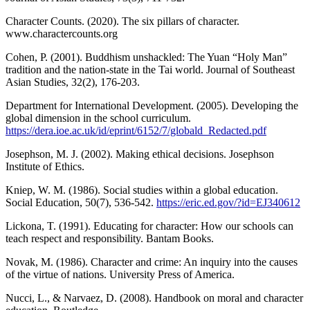
Character Counts. (2020). The six pillars of character.
www.charactercounts.org
Cohen, P. (2001). Buddhism unshackled: The Yuan “Holy Man”
tradition and the nation-state in the Tai world. Journal of Southeast
Asian Studies, 32(2), 176-203.
Department for International Development. (2005). Developing the
global dimension in the school curriculum.
https://dera.ioe.ac.uk/id/eprint/6152/7/globald_Redacted.pdf
Josephson, M. J. (2002). Making ethical decisions. Josephson
Institute of Ethics.
Kniep, W. M. (1986). Social studies within a global education.
Social Education, 50(7), 536-542.
https://eric.ed.gov/?id=EJ340612
Lickona, T. (1991). Educating for character: How our schools can
teach respect and responsibility. Bantam Books.
Novak, M. (1986). Character and crime: An inquiry into the causes
of the virtue of nations. University Press of America.
Nucci, L., & Narvaez, D. (2008). Handbook on moral and character