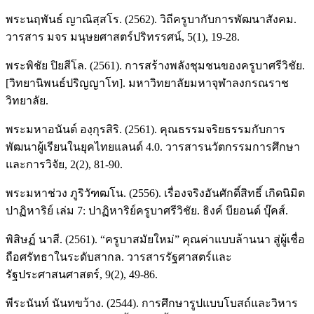
พระนฤพันธ์ ญาณิสฺสโร. (2562). วิถีครูบากับการพัฒนาสังคม.
วารสาร มจร มนุษยศาสตร์ปริทรรศน์, 5(1), 19-28.
พระพิชัย ปิยสีโล. (2561). การสร้างพลังชุมชนของครูบาศรีวิชัย.
[วิทยานิพนธ์ปริญญาโท]. มหาวิทยาลัยมหาจุฬาลงกรณราช
วิทยาลัย.
พระมหาอนันต์ องฺกุรสิริ. (2561). คุณธรรมจริยธรรมกับการ
พัฒนาผู้เรียนในยุคไทยแลนด์ 4.0. วารสารนวัตกรรมการศึกษา
และการวิจัย, 2(2), 81-90.
พระมหาช่วง ภูริวัฑฒโน. (2556). เรื่องจริงอันศักดิ์สิทธิ์ เกิดนิมิต
ปาฏิหาริย์ เล่ม 7: ปาฏิหาริย์ครูบาศรีวิชัย. ธิงค์ บียอนด์ บุ๊คส์.
พิสิษฏ์ นาสี. (2561). “ครูบาสมัยใหม่” คุณค่าแบบล้านนา สู่ผู้เชื่อ
ถือศรัทธาในระดับสากล. วารสารรัฐศาสตร์และ
รัฐประศาสนศาสตร์, 9(2), 49-86.
พีระนันท์ นันทขว้าง. (2544). การศึกษารูปแบบโบสถ์และวิหาร