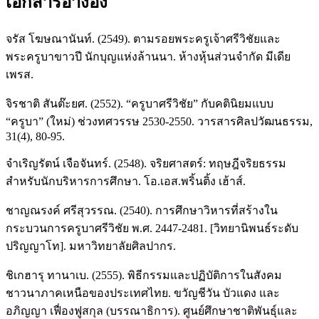
เอกสารอ้างอิง
จรัส โฆษณานันท์. (2549). ตามรอยพระครูเจ้าศรีวิชัยและ
พระครูบาขาวปี นักบุญแห่งล้านนา. ห้างหุ้นส่วนจำกัด มีเดีย
เพรส.
จิรชาติ สันต๊ะยศ. (2552). “ครูบาศรีวิชัย” กับคตินิยมแบบ
“ครูบา” (ใหม่) ช่วงทศวรรษ 2530-2550. วารสารศิลปวัฒนธรรม,
31(4), 80-95.
จำเริญรัตน์ เจือจันทร์. (2548). จริยศาสตร์: ทฤษฎีจริยธรรม
สำหรับนักบริหารการศึกษา. โอ.เอส.พริ้นติ้ง เฮ้าส์.
ชาญณรงค์ ศรีสุวรรณ. (2540). การศึกษาวิหารที่สร้างใน
กระบวนการครูบาศรีวิชัย พ.ศ. 2447-2481. [วิทยานิพนธ์ระดับ
ปริญญาโท]. มหาวิทยาลัยศิลปากร.
ชิเกฮารุ ทานาเบ. (2555). พิธีกรรมและปฏิบัติการในสังคม
ชาวนาภาคเหนือของประเทศไทย. ขวัญชีวัน บัวแดง และ
อภิญญา เฟื่องฟูสกุล (บรรณาธิการ). ศูนย์ศึกษาชาติพันธุ์และ