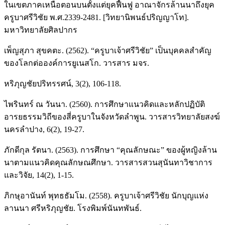
ในเขตภาคเหนือตอนบนตั้งแต่ยุคฟื้นฟู อาณาจักรล้านนาถึงยุค
ครูบาศรีวิชัย พ.ศ.2339-2481. [วิทยานิพนธ์ปริญญาโท].
มหาวิทยาลัยศิลปากร
เพ็ญสุภา สุขคตะ. (2562). “ครูบาเจ้าศรีวิชัย” เป็นบุคคลสำคัญ
ของโลกต่อองค์การยูเนสโก. วารสาร มจร.
หริภุญชัยปริทรรศน์, 3(2), 106-118.
ไพรินทร์ ณ วันนา. (2560). การศึกษาแนวคิดและหลักปฏิบัติ
อารยธรรมวิถีของสี่ครูบาในจังหวัดลำพูน. วารสารวิทยาลัยสงฆ์
นครลำปาง, 6(2), 19-27.
ภักดีกุล รัตนา. (2563). การศึกษา “คุณลักษณะ” ของผู้หญิงล้าน
นาตามแนวคิดคุณลักษณศึกษา. วารสารสวนสุนันทาวิชาการ
และวิจัย, 14(2), 1-15.
ภิกษุอานันท์ พุทธธัมโม. (2558). ครูบาเจ้าศรีวิชัย นักบุญแห่ง
ลานนา ศรีหริภุญชัย. โรงพิมพ์นันทพันธ์.