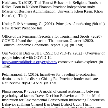
Kotcharn, T. (2012). Thai Tourist Behavior in Religious Tourism.
Relics. Born in Nakhon Phanom Province Independent study
[Master of Business Administration, University Khon Kaen. Khon
Kaen]. (in Thai)
Kotler, P. & Armstrong, G. (2001). Principles of marketing (9th ed.).
New Jersey: Prentice-Hall.
Office of the Permanent Secretary for Tourism and Sports. (2020).
COVID-19 and the impact on Thai tourism. Quarter 1/2020.
Tourism Economic Conditions Report. 1(4). (in Thai)
Our World in Data & JHU CSSE COVID-19. (2022). Overview of
people infected with COVID-19.
https://ourworldindata.org/explorers/
coronavirus-data-explorer. (in
Thai)
Petcharanont, T. (2016). Incentives for traveling to ecotourism
destinations in the district Chiang Rai Province border trade area.
Net Review 30(94): 42-59. (in Thai)
Phaitayaporn, P. (2022). A model of causal relationship between
psychological factors Travel Decision Behavior and Public Mind
Inspiration for Environmental Conservation Influencing Ecotourism
Behavior at Kham Chanod Ban Dung District Udon Thani