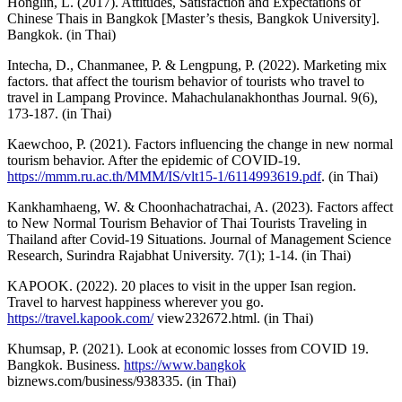
Honglin, L. (2017). Attitudes, Satisfaction and Expectations of
Chinese Thais in Bangkok [Master’s thesis, Bangkok University].
Bangkok. (in Thai)
Intecha, D., Chanmanee, P. & Lengpung, P. (2022). Marketing mix
factors. that affect the tourism behavior of tourists who travel to
travel in Lampang Province. Mahachulanakhonthas Journal. 9(6),
173-187. (in Thai)
Kaewchoo, P. (2021). Factors influencing the change in new normal
tourism behavior. After the epidemic of COVID-19.
https://mmm.ru.ac.th/MMM/IS/vlt15-1/6114993619.pdf
. (in Thai)
Kankhamhaeng, W. & Choonhachatrachai, A. (2023). Factors affect
to New Normal Tourism Behavior of Thai Tourists Traveling in
Thailand after Covid-19 Situations. Journal of Management Science
Research, Surindra Rajabhat University. 7(1); 1-14. (in Thai)
KAPOOK. (2022). 20 places to visit in the upper Isan region.
Travel to harvest happiness wherever you go.
https://travel.kapook.com/
view232672.html. (in Thai)
Khumsap, P. (2021). Look at economic losses from COVID 19.
Bangkok. Business.
https://www.bangkok
biznews.com/business/938335. (in Thai)