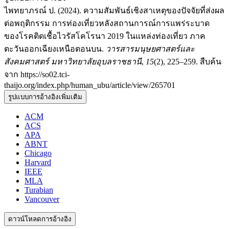
ไพทยาภรณ์ ป. (2024). ความสัมพันธ์เชิงสาเหตุของปัจจัยที่ส่งผล
ต่อพฤติกรรม การท่องเที่ยวหลังสถานการณ์การแพร่ระบาด
ของโรคติดเชื้อไวรัสโคโรนา 2019 ในแหล่งท่องเที่ยว ภาค
ตะวันออกเฉียงเหนือตอนบน.
วารสารมนุษยศาสตร์และ
สังคมศาสตร์ มหาวิทยาลัยอุบลราชธานี
,
15
(2), 225–259. สืบค้น
จาก https://so02.tci-
thaijo.org/index.php/human_ubu/article/view/265701
รูปแบบการอ้างอิงเพิ่มเติม
ACM
ACS
APA
ABNT
Chicago
Harvard
IEEE
MLA
Turabian
Vancouver
ดาวน์โหลดการอ้างอิง