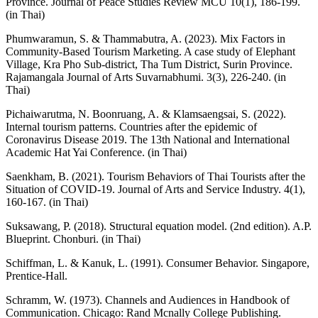
Province. Journal of Peace Studies Review MCU 10(1), 186-199.
(in Thai)
Phumwaramun, S. & Thammabutra, A. (2023). Mix Factors in
Community-Based Tourism Marketing. A case study of Elephant
Village, Kra Pho Sub-district, Tha Tum District, Surin Province.
Rajamangala Journal of Arts Suvarnabhumi. 3(3), 226-240. (in
Thai)
Pichaiwarutma, N. Boonruang, A. & Klamsaengsai, S. (2022).
Internal tourism patterns. Countries after the epidemic of
Coronavirus Disease 2019. The 13th National and International
Academic Hat Yai Conference. (in Thai)
Saenkham, B. (2021). Tourism Behaviors of Thai Tourists after the
Situation of COVID-19. Journal of Arts and Service Industry. 4(1),
160-167. (in Thai)
Suksawang, P. (2018). Structural equation model. (2nd edition). A.P.
Blueprint. Chonburi. (in Thai)
Schiffman, L. & Kanuk, L. (1991). Consumer Behavior. Singapore,
Prentice-Hall.
Schramm, W. (1973). Channels and Audiences in Handbook of
Communication. Chicago: Rand Mcnally College Publishing.