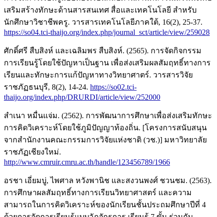
เสริมสร้างทักษะด้านสารสนเทศ สื่อและเทคโนโลยี สำหรับ
นักศึกษาวิชาชีพครู. วารสารเทคโนโลยีภาคใต้, 16(2), 25-37.
https://so04.tci-thaijo.org/index.php/journal_sct/article/view/259028
ศักดิ์ศรี สืบสิงห์ และเฉลิมพร สืบสิงห์. (2565). การจัดกิจกรรม
การเรียนรู้โดยใช้ปัญหาเป็นฐาน เพื่อส่งเสริมผลสัมฤทธิ์ทางการ
เรียนและทักษะการแก้ปัญหาทางวิทยาศาตร์. วารสารวิจัย
ราชภัฏธนบุรี, 8(2), 14-24.
https://so02.tci-
thaijo.org/index.php/DRURDI/article/view/252000
สำเนา หมื่นแจ่ม. (2562). การพัฒนาการศึกษาเพื่อส่งเสริมทักษะ
การคิดวิเคราะห์โดยใช้ภูมิปัญญาท้องถิ่น. [โครงการสนับสนุน
จากสำนักงานคณะกรรมการวิจัยแห่งชาติ (วช.)] มหาวิทยาลัย
ราชภัฏเชียงใหม่.
http://www.cmruir.cmru.ac.th/handle/123456789/1966
อรชา เอี่ยมบู่, ไพศาล หวังพานิช และสงวนพงศ์ ชวนชม. (2563).
การศึกษาผลสัมฤทธิ์ทางการเรียนวิทยาศาสตร์ และความ
สามารถในการคิดวิเคราะห์ของนักเรียนชั้นประถมศึกษาปีที่ 4
ด้วยการจัดการเรียนรู้แบบวัฏจักรการ เรียนรู้ 7 ขั้น ร่วมกับ