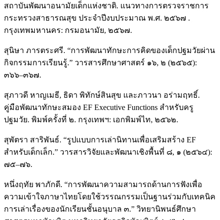
สถาบันพัฒนาอนามัยเด็กแห่งชาติ. แนวทางการตรวจราชการ
กระทรวงสาธารณสุข ประจำปีงบประมาณ พ.ศ. ๒๕๖๗ .
กรุงเทพมหานคร: กรมอนามัย, ๒๕๖๗.
สุนิษา ภารตระศรี. “การพัฒนาทักษะการคิดของเด็กปฐมวัยผ่าน
กิจกรรมการเรียนรู้.” วารสารศึกษาศาสตร์ ๑๖, ๒ (๒๕๖๕):
๓๖๖–๓๖๗.
สุภาวดี หาญเมธี, ธิดา พิทักษ์สินสุข และภาวนา อร่ามฤทธิ์.
คู่มือพัฒนาทักษะสมอง EF Executive Functions สำหรับครู
ปฐมวัย. พิมพ์ครั้งที่ ๒. กรุงเทพฯ: เอกพิมพ์ไท, ๒๕๖๒.
สุพัตรา สาริพันธ์. “รูปแบบการเล่านิทานเพื่อเสริมสร้าง EF
สำหรับเด็กเล็ก.” วารสารวิจัยและพัฒนาเชิงพื้นที่ ๘, ๑ (๒๕๖๔):
๗๕–๗๖.
หนึ่งฤทัย พาภักดี. “การพัฒนาความสามารถด้านการฟังเพื่อ
ความเข้าใจภาษาไทยโดยใช้วรรณกรรมเป็นฐานร่วมกับเทคนิค
การเล่าเรื่องของนักเรียนชั้นอนุบาล ๓.” วิทยานิพนธ์ศึกษา