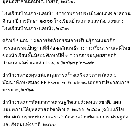
มูลนิธิศาลาเฉลิมพระเกียรติ, ๒๕๖๑.
โรงเรียนบ้านเกาะแลหนัง. รายงานการประเมินตนเองของสถาน
ศึกษา ปีการศึกษา ๒๕๖๖ โรงเรียนบ้านเกาะแลหนัง. สงขลา:
โรงเรียนบ้านเกาะแลหนัง, ๒๕๖๗.
ศรัณย์ ขนอม. “ผลการจัดกิจกรรมการเรียนรู้ตามแนวคิด
วรรณกรรมเป็นฐานที่มีต่อผลสัมฤทธิ์ทางการเรียนวรรณคดีไทย
ของนักเรียนชั้นมัธยมศึกษาปีที่ ๓.” วารสารมนุษยศาสตร์
สังคมศาสตร์ และศิลปะ ๑, ๑ (๒๕๖๔): ๒๐–๓๒.
สำนักงานกองทุนสนับสนุนการสร้างเสริมสุขภาพ (สสส.).
พัฒนาทักษะสมอง EF Executive Functions. เอกสารประกอบการ
บรรยาย, ๒๕๖๑.
สำนักงานสภาพัฒนาการเศรษฐกิจและสังคมแห่งชาติ. แผน
แม่บทภายใต้ยุทธศาสตร์ชาติ พ.ศ. ๒๕๖๖–๒๕๘๐ (ฉบับแก้ไข
เพิ่มเติม). กรุงเทพมหานคร: สำนักงานสภาพัฒนาการเศรษฐกิจ
และสังคมแห่งชาติ, ๒๕๖๖.