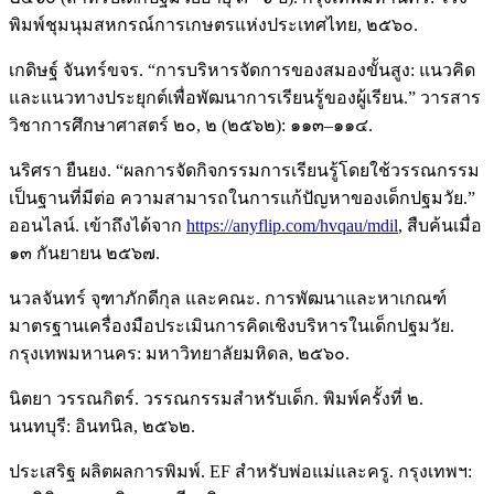
พิมพ์ชุมนุมสหกรณ์การเกษตรแห่งประเทศไทย, ๒๕๖๐.
เกดิษฐ์ จันทร์ขจร. “การบริหารจัดการของสมองขั้นสูง: แนวคิด
และแนวทางประยุกต์เพื่อพัฒนาการเรียนรู้ของผู้เรียน.” วารสาร
วิชาการศึกษาศาสตร์ ๒๐, ๒ (๒๕๖๒): ๑๑๓–๑๑๔.
นริศรา ยืนยง. “ผลการจัดกิจกรรมการเรียนรู้โดยใช้วรรณกรรม
เป็นฐานที่มีต่อ ความสามารถในการแก้ปัญหาของเด็กปฐมวัย.”
ออนไลน์. เข้าถึงได้จาก
https://anyflip.com/hvqau/mdil
, สืบค้นเมื่อ
๑๓ กันยายน ๒๕๖๗.
นวลจันทร์ จุฑาภักดีกุล และคณะ. การพัฒนาและหาเกณฑ์
มาตรฐานเครื่องมือประเมินการคิดเชิงบริหารในเด็กปฐมวัย.
กรุงเทพมหานคร: มหาวิทยาลัยมหิดล, ๒๕๖๐.
นิตยา วรรณกิตร์. วรรณกรรมสำหรับเด็ก. พิมพ์ครั้งที่ ๒.
นนทบุรี: อินทนิล, ๒๕๖๒.
ประเสริฐ ผลิตผลการพิมพ์. EF สำหรับพ่อแม่และครู. กรุงเทพฯ: