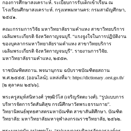
กองการศึกษาสงเคราะห์. ระเบียบการรับเด็กเข้าเรียน ณ
โรงเรียนศึกษาสงเคราะห์. กรุงเทพมหานคร: กรมสามัญศึกษา,
๒๕๔๑.
คณะกรรมการวิจัย มหาวิทยาลัยรามคำแหง สาขาวิทยบริการ
เฉลิมพระเกียรติ จังหวัดกาญจนบุรี. “แรงจูงใจในการปฏิบัติงาน
ของบุคลากรมหาวิทยาลัยรามคำแหง สาขาวิทยบริการ
เฉลิมพระเกียรติ จังหวัดกาญจนบุรี”. รายงานการวิจัย.
มหาวิทยาลัยรามคำแหง, ๒๕๕๓.
ราชบัณฑิตสถาน. พจนานุกรม ฉบับราชบัณฑิตยสถาน
พ.ศ.๒๕๕๕. [ออนไลน์]. แหล่งที่มา: https://dictionary .orst.go.th/
[๒ ตุลาคม ๒๕๖๖].
พระครูสมุห์สนิทวงศ์ วุฑฺฒิวํโส (เจริญรัตตะวงศ์). “รูปแบบการ
บริหารจัดการวัดสันติสุข กรณีศึกษาวัดพระธรรมกาย”.
วิทยานิพนธ์พุทธศาสตรมหาบัณฑิต สาขาสันติศึกษา. บัณฑิต
วิทยาลัย: มหาวิทยาลัยมหาจุฬาลงกรณราชวิทยาลัย, ๒๕๖๒.
พระมหาดนัย อุปวฑฺฒโน. “รูปแบบการบริหารจัดการองค์กร