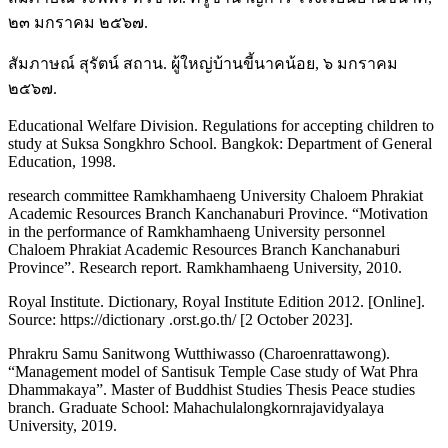
๒๓ มกราคม ๒๕๖๗.
สัมภาษณ์ สุรัตน์ สถาน. ผู้ใหญ่บ้านขี้นาคน้อย, ๖ มกราคม
๒๕๖๗.
Educational Welfare Division. Regulations for accepting children to
study at Suksa Songkhro School. Bangkok: Department of General
Education, 1998.
research committee Ramkhamhaeng University Chaloem Phrakiat
Academic Resources Branch Kanchanaburi Province. “Motivation
in the performance of Ramkhamhaeng University personnel
Chaloem Phrakiat Academic Resources Branch Kanchanaburi
Province”. Research report. Ramkhamhaeng University, 2010.
Royal Institute. Dictionary, Royal Institute Edition 2012. [Online].
Source: https://dictionary .orst.go.th/ [2 October 2023].
Phrakru Samu Sanitwong Wutthiwasso (Charoenrattawong).
“Management model of Santisuk Temple Case study of Wat Phra
Dhammakaya”. Master of Buddhist Studies Thesis Peace studies
branch. Graduate School: Mahachulalongkornrajavidyalaya
University, 2019.