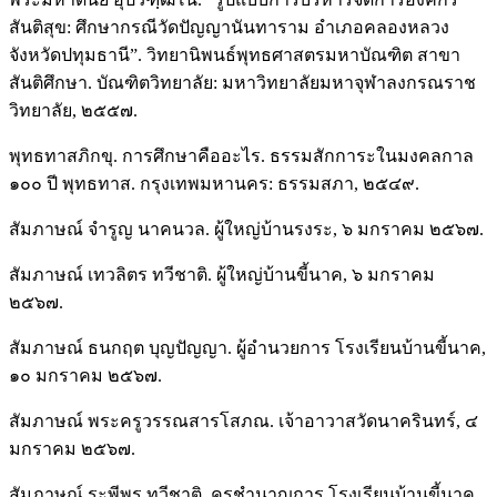
สันติสุข: ศึกษากรณีวัดปัญญานันทาราม อำเภอคลองหลวง
จังหวัดปทุมธานี”. วิทยานิพนธ์พุทธศาสตรมหาบัณฑิต สาขา
สันติศึกษา. บัณฑิตวิทยาลัย: มหาวิทยาลัยมหาจุฬาลงกรณราช
วิทยาลัย, ๒๕๕๗.
พุทธทาสภิกขุ. การศึกษาคืออะไร. ธรรมสักการะในมงคลกาล
๑๐๐ ปี พุทธทาส. กรุงเทพมหานคร: ธรรมสภา, ๒๕๔๙.
สัมภาษณ์ จำรูญ นาคนวล. ผู้ใหญ่บ้านรงระ, ๖ มกราคม ๒๕๖๗.
สัมภาษณ์ เทวลิตร ทวีชาติ. ผู้ใหญ่บ้านขี้นาค, ๖ มกราคม
๒๕๖๗.
สัมภาษณ์ ธนกฤต บุญปัญญา. ผู้อำนวยการ โรงเรียนบ้านขี้นาค,
๑๐ มกราคม ๒๕๖๗.
สัมภาษณ์ พระครูวรรณสารโสภณ. เจ้าอาวาสวัดนาครินทร์, ๔
มกราคม ๒๕๖๗.
สัมภาษณ์ ระพีพร ทวีชาติ. ครูชำนาญการ โรงเรียนบ้านขี้นาค,