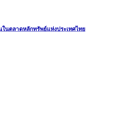
บียนในตลาดหลักทรัพย์แห่งประเทศไทย