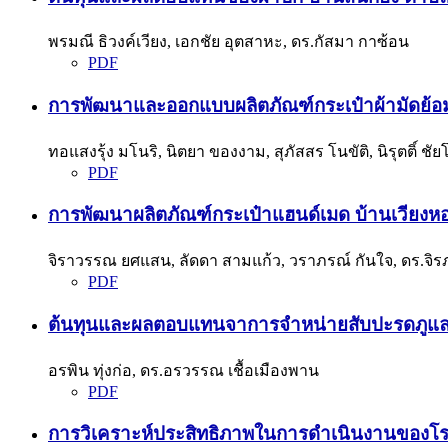
พรมณี ธิวงค์เวียง, เอกชัย อุตสาหะ, ดร.กัสมา กาซ้อน
PDF
การพัฒนาและออกแบบผลิตภัณฑ์กระเป๋าผ้ามัดย้อ
ทอแสงรุ้ง มโนริ, นิตยา ของงาม, สุภัสสร โนขัติ, นิรุตติ์ ชั
PDF
การพัฒนาผลิตภัณฑ์กระเป๋าแฮนด์เมด บ้านเวียงห
จิราวรรณ ยศแสน, ลัดดา สามแก้ว, วราภรณ์ กันใจ, ดร.จิรภา
PDF
ต้นทุนและผลตอบแทนจาการจำหน่ายสับปะรดภูแล ใน
อรพิน ทุ่งก่อ, ดร.อรวรรณ เชื้อเมืองพาน
PDF
การวิเคราะห์ประสิทธิภาพในการดำเนินงานของโร