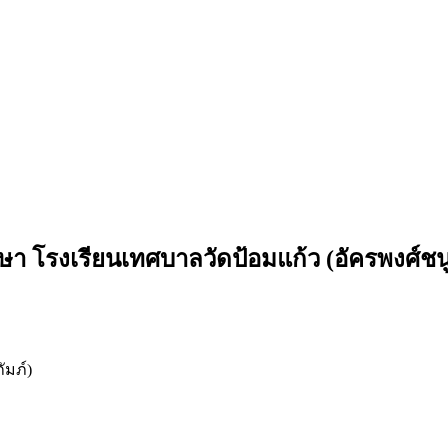
โรงเรียนเทศบาลวัดป้อมแก้ว (อัครพงศ์ชนู
ัมภ์)