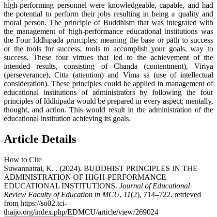
high-performing personnel were knowledgeable, capable, and had
the potential to perform their jobs resulting in being a quality and
moral person. The principle of Buddhism that was integrated with
the management of high-performance educational institutions was
the Four Iddhipāda principles; meaning the base or path to success
or the tools for success, tools to accomplish your goals, way to
success. These four virtues that led to the achievement of the
intended results, consisting of Chanda (contentment), Viriya
(perseverance), Citta (attention) and Vima sā (use of intellectual
consideration). These principles could be applied in management of
educational institutions of administrators by following the four
principles of Iddhipadā would be prepared in every aspect; mentally,
thought, and action. This would result in the administration of the
educational institution achieving its goals.
Article Details
How to Cite
Suwannatrai, K. . (2024). BUDDHIST PRINCIPLES IN THE
ADMINISTRATION OF HIGH-PERFORMANCE
EDUCATIONAL INSTITUTIONS.
Journal of Educational
Review Faculty of Education in MCU
,
11
(2), 714–722. retrieved
from https://so02.tci-
thaijo.org/index.php/EDMCU/article/view/269024