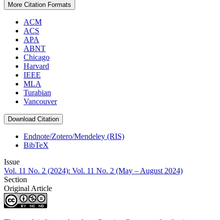
More Citation Formats
ACM
ACS
APA
ABNT
Chicago
Harvard
IEEE
MLA
Turabian
Vancouver
Download Citation
Endnote/Zotero/Mendeley (RIS)
BibTeX
Issue
Vol. 11 No. 2 (2024): Vol. 11 No. 2 (May – August 2024)
Section
Original Article