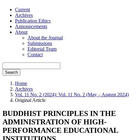
Current
Archives
Publication Ethics
Announcements
About
About the Journal
Submissions
Editorial Team
Contact
Search
Home
Archives
Vol. 11 No. 2 (2024): Vol. 11 No. 2 (May – August 2024)
Original Article
BUDDHIST PRINCIPLES IN THE
ADMINISTRATION OF HIGH-
PERFORMANCE EDUCATIONAL
INSTITUTIONS