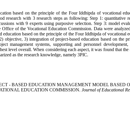
cation based on the principle of the Four Iddhipda of vocational edu
research with 3 research steps as following: Step 1: quantitative re
cussions with 9 experts using purposive selection. Step 3: model eva
e Office of the Vocational Education Commission. Data were analyzed 
ed education based on the principle of the Four Iddhipda of vocational 
 objective, 3) integration of project-based education based on the pri
 project management systems, supporting and personnel development
hest level overall. When considering each aspect, it was found that the e
ummarized as the research knowledge, namely 3PIC.
. (2024). PROJECT - BASED EDUCATION MANAGEMENT MODEL 
CATIONAL EDUCATION COMMISSION.
Journal of Educational R