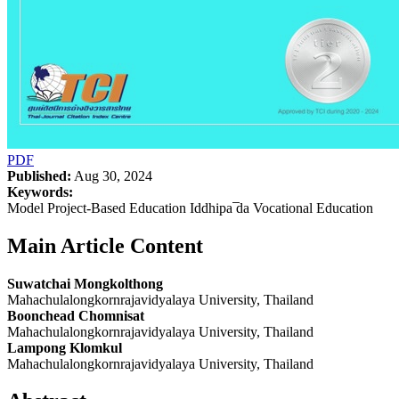
PDF
Published:
Aug 30, 2024
Keywords:
Model Project-Based Education Iddhipa ̅da Vocational Education
Main Article Content
Suwatchai Mongkolthong
Mahachulalongkornrajavidyalaya University, Thailand
Boonchead Chomnisat
Mahachulalongkornrajavidyalaya University, Thailand
Lampong Klomkul
Mahachulalongkornrajavidyalaya University, Thailand