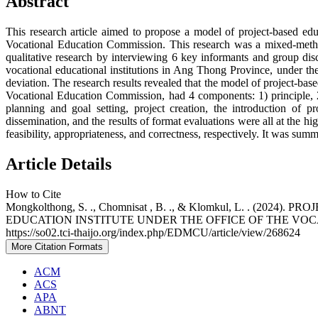
Abstract
This research article aimed to propose a model of project-based edu
Vocational Education Commission. This research was a mixed-method 
qualitative research by interviewing 6 key informants and group dis
vocational educational institutions in Ang Thong Province, under th
deviation. The research results revealed that the model of project-bas
Vocational Education Commission, had 4 components: 1) principle, 2)
planning and goal setting, project creation, the introduction of
dissemination, and the results of format evaluations were all at the hig
feasibility, appropriateness, and correctness, respectively. It was s
Article Details
How to Cite
Mongkolthong, S. ., Chomnisat , B. ., & Klomkul, L. 
EDUCATION INSTITUTE UNDER THE OFFICE OF THE VO
https://so02.tci-thaijo.org/index.php/EDMCU/article/view/268624
More Citation Formats
ACM
ACS
APA
ABNT