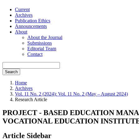
Current
Archives
Publication Ethics
Announcements
About
About the Journal
Submissions
Editorial Team
Contact
Search
Home
Archives
Vol. 11 No. 2 (2024): Vol. 11 No. 2 (May – August 2024)
Research Article
PROJECT - BASED EDUCATION MAN
VOCATIONAL EDUCATION INSTITUT
Article Sidebar