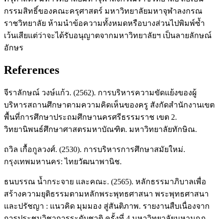
กรรมสิทธิ์ของคณะครุศาสตร์ มหาวิทยาลัยมหาจุฬาลงกรณ
ราชวิทยาลัย ห้ามนำข้อความทั้งหมดหรือบางส่วนไปพิมพ์ซ้ำ
เว้นเสียแต่ว่าจะได้รับอนุญาตจากมหาวิทยาลัยฯ เป็นลายลักษณ์
อักษร
References
จีราลักษณ์ วงษ์แก้ว. (2562). การบริหารความขัดแย้งของผู้
บริหารสถานศึกษาตามความคิดเห็นของครู สังกัดสำนักงานเขต
พื้นที่การศึกษาประถมศึกษานครศรีธรรมราช เขต 2.
วิทยานิพนธ์ศึกษาศาสตรมหาบัณฑิต. มหาวิทยาลัยทักษิณ.
ถวิล เกื้อกูลวงศ์. (2530). การบริหารการศึกษาสมัยใหม่.
กรุงเทพมหานคร: ไทยวัฒนาพานิช.
ธนบรรณ น้ำกระจาย และคณะ. (2565). หลักธรรมาภิบาลเพื่อ
สร้างความยุติธรรมตามหลักพระพุทธศาสนา พระพุทธศาสนา
และปรัชญา : แนวคิด มุมมอง สู่สันติภาพ. รายงานสืบเนื่องจาก
การประชุมวิชาการระดับชาติ ครั้งที่ 4 มหาวิทยาลัยมหามกุฏ