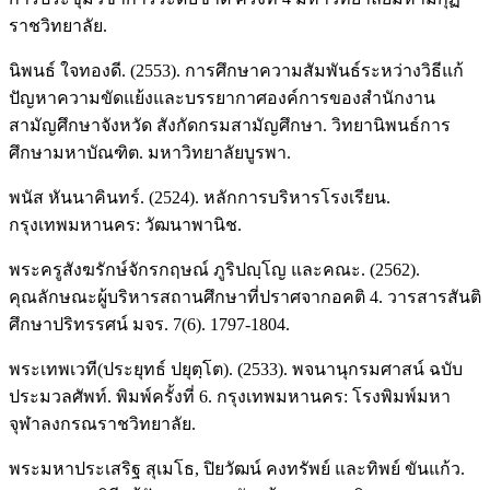
ราชวิทยาลัย.
นิพนธ์ ใจทองดี. (2553). การศึกษาความสัมพันธ์ระหว่างวิธีแก้
ปัญหาความขัดแย้งและบรรยากาศองค์การของสำนักงาน
สามัญศึกษาจังหวัด สังกัดกรมสามัญศึกษา. วิทยานิพนธ์การ
ศึกษามหาบัณฑิต. มหาวิทยาลัยบูรพา.
พนัส หันนาคินทร์. (2524). หลักการบริหารโรงเรียน.
กรุงเทพมหานคร: วัฒนาพานิช.
พระครูสังฆรักษ์จักรกฤษณ์ ภูริปญฺโญ และคณะ. (2562).
คุณลักษณะผู้บริหารสถานศึกษาที่ปราศจากอคติ 4. วารสารสันติ
ศึกษาปริทรรศน์ มจร. 7(6). 1797-1804.
พระเทพเวที(ประยุทธ์ ปยุตฺโต). (2533). พจนานุกรมศาสน์ ฉบับ
ประมวลศัพท์. พิมพ์ครั้งที่ 6. กรุงเทพมหานคร: โรงพิมพ์มหา
จุฬาลงกรณราชวิทยาลัย.
พระมหาประเสริฐ สุเมโธ, ปิยวัฒน์ คงทรัพย์ และทิพย์ ขันแก้ว.