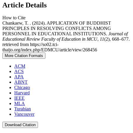
Article Details
How to Cite
Chankaew, T. . (2024). APPLICATION OF BUDDHIST
PRINCIPLES IN RESOLVING CONFLICTS AMONG
PERSONNEL IN EDUCATIONAL INSTITUTIONS.
Journal of
Educational Review Faculty of Education in MCU
,
11
(2), 668–677.
retrieved from https://so02.tci-
thaijo.org/index.php/EDMCU/article/view/268456
More Citation Formats
ACM
ACS
APA
ABNT
Chicago
Harvard
IEEE
MLA
Turabian
Vancouver
Download Citation