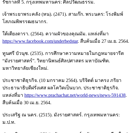
รัชกาลที่ 5. กรุงเทพมหานคร: ศิลปวัฒนธรรม.
เจ้าพระยาพระคลัง (หน). (2471). สามก๊ก. พระนคร: โรงพิมพ์
โสภณพิพรรฒธนากร.
ใต้เตียงดารา. (2564). ความผัวของคุณมัม. แหล่งที่มา
https://www.facebook.com/underbedstar
. สืบค้นเมื่อ 27 เม.ย. 2564.
ทูนศรี บัวนุช. (2535). การศึกษาความหมายในกฎหมายจารีต
“มังรายศาสตร์”. วิทยานิพนธ์ศิลปศาสตร มหาบัณฑิต.
มหาวิทยาลัยเชียงใหม่.
ประชาชาติธุรกิจ. (10 มกราคม 2564). บริจิตต์ มาครง ภริยา
ประธานาธิบดีฝรั่งเศส ผลโควิดเป็นบวก. ประชาชาติธุรกิจ.
แหล่งที่มา
https://www.prachachat.net/world-news/news-591438
.
สืบค้นเมื่อ 30 เม.ย. 2564.
ประเสริฐ ณ นคร. (2515). มังรายศาสตร์. กรุงเทพมหานคร:
ม.ป.ท.