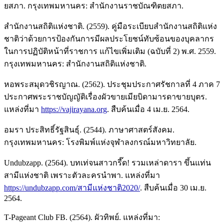
ยสภา. กรุงเทพมหานคร: สำนักงานราชบัณฑิตยสภา.
สำนักงานสถิติแห่งชาติ. (2559). คู่มือระเบียบสำนักงานสถิติแห่ง
ชาติว่าด้วยการป้องกันการมีผลประโยชน์ทับซ้อนของบุคลากร
ในการปฏิบัติหน้าที่ราชการ แก้ไขเพิ่มเติม (ฉบับที่ 2) พ.ศ. 2559.
กรุงเทพมหานคร: สำนักงานสถิติแห่งชาติ.
หอพระสมุดวชิรญาณ. (2562). ประชุมประกาศรัชกาลที่ 4 ภาค 7
ประกาศพระราชบัญญัติเรื่องผัวขายเมียบิดามารดาขายบุตร.
แหล่งที่มา
https://vajirayana.org
. สืบค้นเมื่อ 4 เม.ย. 2564.
อมรา ประสิทธิ์รัฐสินธุ์. (2544). ภาษาศาสตร์สังคม.
กรุงเทพมหานคร: โรงพิมพ์แห่งจุฬาลงกรณ์มหาวิทยาลัย.
Undubzapp. (2564). บทเท่จนสาวกรี๊ด! รวมเหล่าดารา ขึ้นแท่น
สามีแห่งชาติ เพราะตัวละครนำพา. แหล่งที่มา
https://undubzapp.com/สามีแห่งชาติ2020/
. สืบค้นเมื่อ 30 เม.ย.
2564.
T-Pageant Club FB. (2564). ผัวทิพย์. แหล่งที่มา: