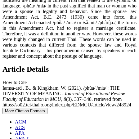
indicated the meaning in current Thai that related to the dynamic of
language. /phǔa/ /mia/ in the past signified that man or woman who
were a spouse in legality and behavior. Since the spouse law
Amendment Act, B.E. 2473 (1930) came into force, this
Amendment Act enacted /phǔa/ /mia/ or /sǎ:mi:/ /phâríja:/, the forms
in this Amendment Act, had to register a marriage certificate.
Therefore, it was a definition in another way. However, these words
were highly changed in current Thai. These words can be used in
various contexts that differed from the spouse law and Royal
Institute Dictionary. This phenomenon caused by speakers in each
register and concept about the prestige of language.
Article Details
How to Cite
Iamsa-ard , B., & Kingkham, W. (2021). /phǔa/ /mia/ : THE
DIVERSITY OF MEANING.
Journal of Educational Review
Faculty of Education in MCU
,
8
(3), 337–348. retrieved from
https://so02.tci-thaijo.org/index.php/EDMCU/article/view/248924
More Citation Formats
ACM
ACS
APA
ABNT