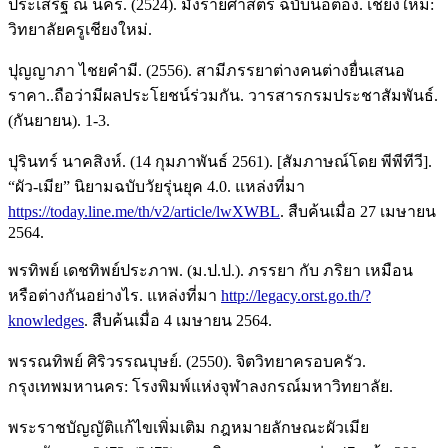
ประเสริฐ ณ นคร. (2524). มังรายศาสตร์ ฉบับนอตอง. เชียงใหม่:
วิทยาลัยครูเชียงใหม่.
ปุญญาภา ไชยคำมี. (2556). สามีภรรยาต่างคนต่างยื่นเสนอ
ราคา..ถือว่ามีผลประโยชน์ร่วมกัน. วารสารกรมประชาสัมพันธ์.
(กันยายน). 1-3.
ปุรินทร์ นาคสิงห์. (14 กุมภาพันธ์ 2561). [สัมภาษณ์โดย พีพีทีวี].
“ผัว-เมีย” นิยามฉบับวัยรุ่นยุค 4.0. แหล่งที่มา
https://today.line.me/th/v2/article/lwXWBL
. สืบค้นเมื่อ 27 เมษายน
2564.
พรทิพย์ เดชทิพย์ประภาพ. (ม.ป.ป.). ภรรยา กับ ภริยา เหมือน
หรือต่างกันอย่างไร. แหล่งที่มา
http://legacy.orst.go.th/?
knowledges
. สืบค้นเมื่อ 4 เมษายน 2564.
พรรณทิพย์ ศิริวรรณบุษย์. (2550). จิตวิทยาครอบครัว.
กรุงเทพมหานคร: โรงพิมพ์แห่งจุฬาลงกรณ์มหาวิทยาลัย.
พระราชบัญญัติแก้ไขเพิ่มเติม กฎหมายลักษณะผัวเมีย