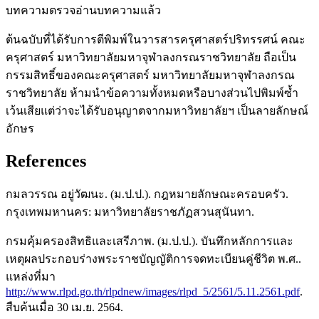
บทความตรวจอ่านบทความแล้ว
ต้นฉบับที่ได้รับการตีพิมพ์ในวารสารครุศาสตร์ปริทรรศน์ คณะ
ครุศาสตร์ มหาวิทยาลัยมหาจุฬาลงกรณราชวิทยาลัย ถือเป็น
กรรมสิทธิ์ของคณะครุศาสตร์ มหาวิทยาลัยมหาจุฬาลงกรณ
ราชวิทยาลัย ห้ามนำข้อความทั้งหมดหรือบางส่วนไปพิมพ์ซ้ำ
เว้นเสียแต่ว่าจะได้รับอนุญาตจากมหาวิทยาลัยฯ เป็นลายลักษณ์
อักษร
References
กมลวรรณ อยู่วัฒนะ. (ม.ป.ป.). กฎหมายลักษณะครอบครัว.
กรุงเทพมหานคร: มหาวิทยาลัยราชภัฏสวนสุนันทา.
กรมคุ้มครองสิทธิและเสรีภาพ. (ม.ป.ป.). บันทึกหลักการและ
เหตุผลประกอบร่างพระราชบัญญัติการจดทะเบียนคู่ชีวิต พ.ศ..
แหล่งที่มา
http://www.rlpd.go.th/rlpdnew/images/rlpd_5/2561/5.11.2561.pdf
.
สืบค้นเมื่อ 30 เม.ย. 2564.