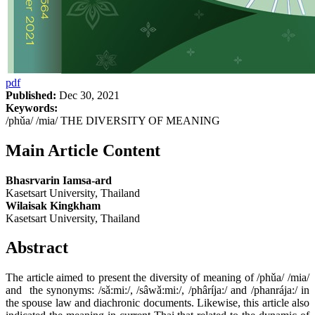
pdf
Published:
Dec 30, 2021
Keywords:
/phǔa/ /mia/ THE DIVERSITY OF MEANING
Main Article Content
Bhasrvarin Iamsa-ard
Kasetsart University, Thailand
Wilaisak Kingkham
Kasetsart University, Thailand
Abstract
The article aimed to present the diversity of meaning of /phǔa/ /mia/
and the synonyms: /sǎ:mi:/, /sâwǎ:mi:/, /phâríja:/ and /phanrája:/ in
the spouse law and diachronic documents. Likewise, this article also