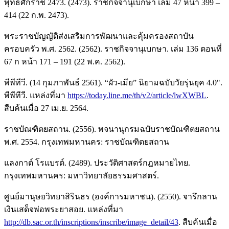
พุทธศักราช 2473. (2473). ราชกิจจานุเบกษา เล่ม 47 หน้า 399 –
414 (22 ก.พ. 2473).
พระราชบัญญัติส่งเสริมการพัฒนาและคุ้มครองสถาบัน
ครอบครัว พ.ศ. 2562. (2562). ราชกิจจานุเบกษา. เล่ม 136 ตอนที่
67 ก หน้า 171 – 191 (22 พ.ค. 2562).
พีพีทีวี. (14 กุมภาพันธ์ 2561). “ผัว-เมีย” นิยามฉบับวัยรุ่นยุค 4.0".
พีพีทีวี. แหล่งที่มา
https://today.line.me/th/v2/article/lwXWBL
.
สืบค้นเมื่อ 27 เม.ย. 2564.
ราชบัณฑิตยสถาน. (2556). พจนานุกรมฉบับราชบัณฑิตยสถาน
พ.ศ. 2554. กรุงเทพมหานคร: ราชบัณฑิตยสถาน
แลงกาต์ โรแบรต์. (2489). ประวัติศาสตร์กฎหมายไทย.
กรุงเทพมหานคร: มหาวิทยาลัยธรรมศาสตร์.
ศูนย์มานุษยวิทยาสิรินธร (องค์การมหาชน). (2550). จารึกลาน
เงินเสด็จพ่อพระยาสอย. แหล่งที่มา
http://db.sac.or.th/inscriptions/inscribe/image_detail/43
. สืบค้นเมื่อ