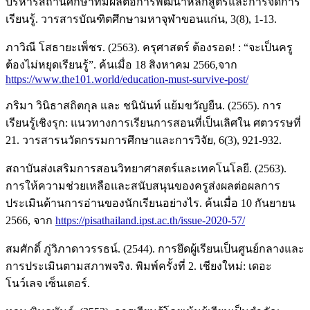
บริหารสถานศึกษาที่มีผลต่อการพัฒนาหลักสูตรและการจัดการ
เรียนรู้. วารสารบัณฑิตศึกษามหาจุฬาขอนแก่น, 3(8), 1-13.
ภาวิณี โสธายะเพ็ชร. (2563). ครุศาสตร์ ต้องรอด! : “จะเป็นครู
ต้องไม่หยุดเรียนรู้”. ค้นเมื่อ 18 สิงหาคม 2566,จาก
https://www.the101.world/education-must-survive-post/
ภริมา วินิธาสถิตกุล และ ชนินันท์ แย้มขวัญยืน. (2565). การ
เรียนรู้เชิงรุก: แนวทางการเรียนการสอนที่เป็นเลิศใน ศตวรรษที่
21. วารสารนวัตกรรมการศึกษาและการวิจัย, 6(3), 921-932.
สถาบันส่งเสริมการสอนวิทยาศาสตร์และเทคโนโลยี. (2563).
การให้ความช่วยเหลือและสนับสนุนของครูส่งผลต่อผลการ
ประเมินด้านการอ่านของนักเรียนอย่างไร. ค้นเมื่อ 10 กันยายน
2566, จาก
https://pisathailand.ipst.ac.th/issue-2020-57/
สมศักดิ์ ภู่วิภาดาวรรธน์. (2544). การยึดผู้เรียนเป็นศูนย์กลางและ
การประเมินตามสภาพจริง. พิมพ์ครั้งที่ 2. เชียงใหม่: เดอะ
โนว์เลจ เซ็นเตอร์.