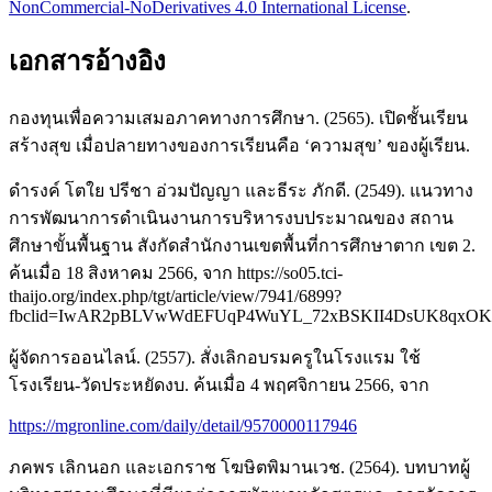
NonCommercial-NoDerivatives 4.0 International License
.
เอกสารอ้างอิง
กองทุนเพื่อความเสมอภาคทางการศึกษา. (2565). เปิดชั้นเรียน
สร้างสุข เมื่อปลายทางของการเรียนคือ ‘ความสุข’ ของผู้เรียน.
ดำรงค์ โตใย ปรีชา อ่วมปัญญา และธีระ ภักดี. (2549). แนวทาง
การพัฒนาการดำเนินงานการบริหารงบประมาณของ สถาน
ศึกษาขั้นพื้นฐาน สังกัดสำนักงานเขตพื้นที่การศึกษาตาก เขต 2.
ค้นเมื่อ 18 สิงหาคม 2566, จาก
https://so05.tci-
thaijo.org/index.php/tgt/article/view/7941/6899?
fbclid=IwAR2pBLVwWdEFUqP4WuYL_72xBSKII4DsUK8qxOK
ผู้จัดการออนไลน์. (2557). สั่งเลิกอบรมครูในโรงแรม ใช้
โรงเรียน-วัดประหยัดงบ. ค้นเมื่อ 4 พฤศจิกายน 2566, จาก
https://mgronline.com/daily/detail/9570000117946
ภคพร เลิกนอก และเอกราช โฆษิตพิมานเวช. (2564). บทบาทผู้