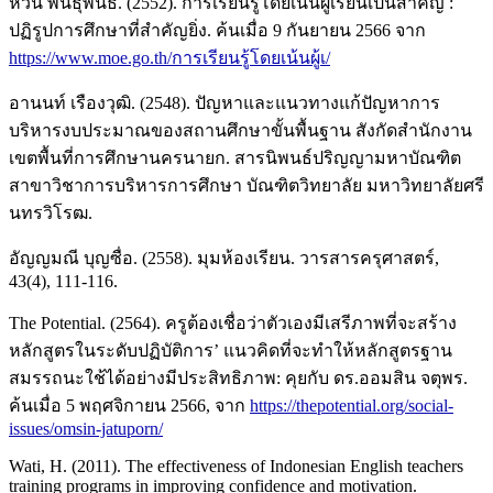
หวน พินธุพันธ์. (2552). การเรียนรู้โดยเน้นผู้เรียนเป็นสำคัญ :
ปฏิรูปการศึกษาที่สำคัญยิ่ง. ค้นเมื่อ 9 กันยายน 2566 จาก
https://www.moe.go.th/การเรียนรู้โดยเน้นผู้เ/
อานนท์ เรืองวุฒิ. (2548). ปัญหาและแนวทางแก้ปัญหาการ
บริหารงบประมาณของสถานศึกษาขั้นพื้นฐาน สังกัดสำนักงาน
เขตพื้นที่การศึกษานครนายก. สารนิพนธ์ปริญญามหาบัณฑิต
สาขาวิชาการบริหารการศึกษา บัณฑิตวิทยาลัย มหาวิทยาลัยศรี
นทรวิโรฒ.
อัญญมณี บุญซื่อ. (2558). มุมห้องเรียน. วารสารครุศาสตร์,
43(4), 111-116.
The Potential. (2564). ครูต้องเชื่อว่าตัวเองมีเสรีภาพที่จะสร้าง
หลักสูตรในระดับปฏิบัติการ’ แนวคิดที่จะทำให้หลักสูตรฐาน
สมรรถนะใช้ได้อย่างมีประสิทธิภาพ: คุยกับ ดร.ออมสิน จตุพร.
ค้นเมื่อ 5 พฤศจิกายน 2566, จาก
https://thepotential.org/social-
issues/omsin-jatuporn/
Wati, H. (2011). The effectiveness of Indonesian English teachers
training programs in improving confidence and motivation.